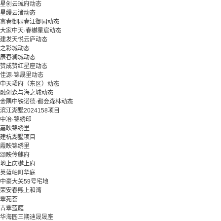
星创云珹府动态
星缦云渚动态
富春御园春江御园动态
大家中天·春樾星宸动态
建发天悦云庐动态
之彩城动态
辰春澜城动态
赞成赞红星座动态
佳源·锦晟里动态
中天珺府（东区）动态
融创森与海之城动态
金隅中铁诺德·都会森林动态
滨江湖墅2024158项目
中冶·锦绣印
嘉映锦绣里
建杭湖墅项目
霞映锦绣里
颂映传麒府
地上庆樾上府
英蓝岫町华庭
中豪大关59号宅地
荣安春熙上和湾
翠苑荟
古翠蓝庭
华海园三期迪晟晟座