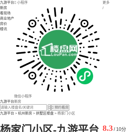
九游平台

小程序
更多
新房
/
看现场
商业地产
房价
楼讯
微信小程序
九游平台
新房


预约看房
九游平台
>
杭州新房
>
拱墅区楼盘
> 杨家门小区
8.3
杨家门小区-九游平台
/ 10分