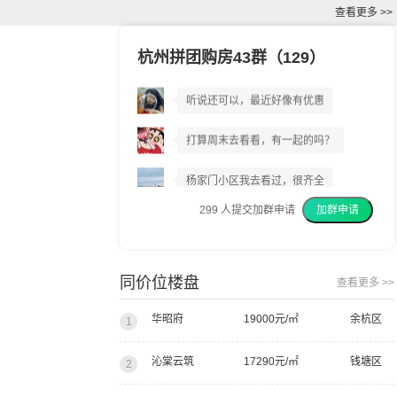
查看更多 >>
杭州拼团购房43群（129）
杨家门小区到底好不好?
听说还可以，最近好像有优惠
打算周末去看看，有一起的吗？
杨家门小区我去看过，很齐全
299
人提交加群申请
加群申请
我上周已经交了意向金
我建议你们都去看看
同价位楼盘
查看更多 >>
华昭府
19000元/㎡
余杭区
1
沁棠云筑
17290元/㎡
钱塘区
2