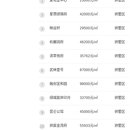
复地壹中心
23000元/㎡
拱墅区
1
星瓒颂锦府
42000元/㎡
拱墅区
2
映运轩
29500元/㎡
拱墅区
3
杭樾润府
46200元/㎡
拱墅区
4
滨萃悦府
35762元/㎡
拱墅区
5
武林壹号
87000元/㎡
拱墅区
6
融创宜和园
98000元/㎡
拱墅区
7
绿城宸岸印月
33700元/㎡
拱墅区
8
昆仑公馆
45000元/㎡
拱墅区
9
拱宸金茂府
55933元/㎡
拱墅区
10