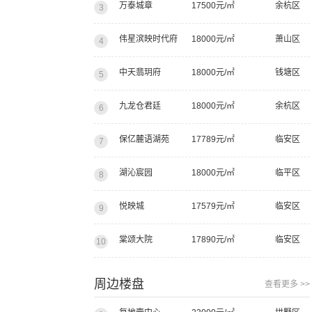
万泰城章
17500元/㎡
余杭区
3
伟星滨映时代府
18000元/㎡
萧山区
4
中天翡玥府
18000元/㎡
钱塘区
5
九龙仓君廷
18000元/㎡
余杭区
6
保亿麓语湖苑
17789元/㎡
临安区
7
湖沁宸园
18000元/㎡
临平区
8
悦映城
17579元/㎡
临安区
9
棠颂大院
17890元/㎡
临安区
10
周边楼盘
查看更多 >>