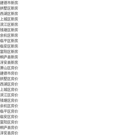
建德市新房
拱墅区新房
西湖区新房
上城区新房
滨江区新房
钱塘区新房
余杭区新房
临平区新房
临安区新房
富阳区新房
桐庐县新房
淳安县新房
萧山区房价
建德市房价
拱墅区房价
西湖区房价
上城区房价
滨江区房价
钱塘区房价
余杭区房价
临平区房价
临安区房价
富阳区房价
桐庐县房价
淳安县房价