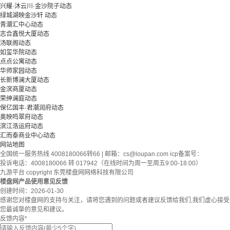
兴耀·沐云川·金沙院子动态
绿城湖映金沙轩 动态
青潮汇中心动态
志合鑫悦大厦动态
汤联阁动态
如玺华院动态
点点公寓动态
华师家园动态
长新博澜大厦动态
金滨商厦动态
荣绅澜庭动态
保亿国丰·君潮润府动态
奥映鸣翠府动态
滨江浩运府动态
汇而泰商业中心动态
网站地图
全国统一服务热线 4008180066转66 | 邮箱：
cs@loupan.com
icp备案号：
投诉电话：4008180066 转 017942（在线时间为周一至周五9:00-18:00）
九游平台 copyright 东莞楼盘网网络科技有限公司
楼盘网产品使用意见反馈
创建时间：
2026-01-30
感谢您对楼盘网的支持与关注，请将您遇到的问题或者建议反馈给我们,我们虚心接受
您最诚挚的意见和建议。
反馈内容
*