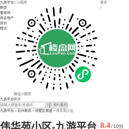
九游平台

小程序
更多
新房
/
看现场
商业地产
房价
楼讯
微信小程序
九游平台
新房


预约看房
九游平台
>
杭州新房
>
拱墅区楼盘
> 伟华苑小区
8.4
伟华苑小区-九游平台
/ 10分