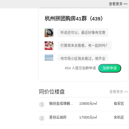
查看更多 >>
杭州拼团购房41群（439）
伟华苑小区到底好不好?
听说还可以，最近好像有优惠
打算周末去看看，有一起的吗？
伟华苑小区我去看过，很齐全
454
人提交加群申请
加群申请
我上周已经交了意向金
我建议你们都去看看
同价位楼盘
查看更多 >>
融创金成璞樾大观
15800元/㎡
临安区
1
星创云珹府
17000元/㎡
余杭区
2