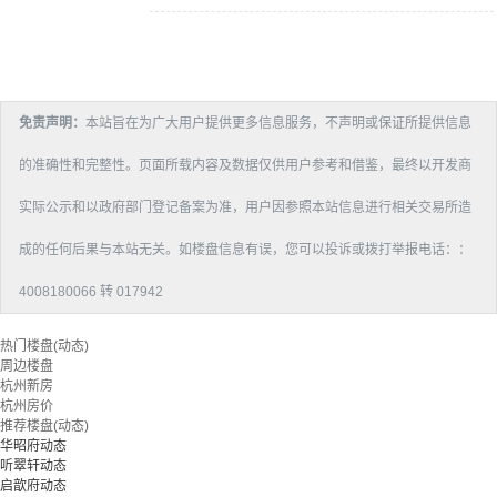
免责声明：
本站旨在为广大用户提供更多信息服务，不声明或保证所提供信息
的准确性和完整性。页面所载内容及数据仅供用户参考和借鉴，最终以开发商
实际公示和以政府部门登记备案为准，用户因参照本站信息进行相关交易所造
成的任何后果与本站无关。如楼盘信息有误，您可以投诉或拨打举报电话：：
4008180066 转 017942
热门楼盘(动态)
周边楼盘
杭州新房
杭州房价
推荐楼盘(动态)
华昭府动态
听翠轩动态
启歆府动态