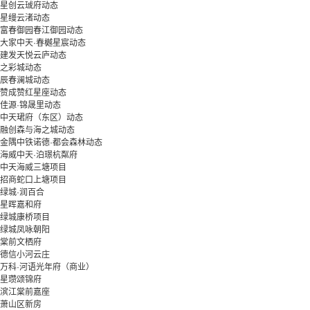
星创云珹府动态
星缦云渚动态
富春御园春江御园动态
大家中天·春樾星宸动态
建发天悦云庐动态
之彩城动态
辰春澜城动态
赞成赞红星座动态
佳源·锦晟里动态
中天珺府（东区）动态
融创森与海之城动态
金隅中铁诺德·都会森林动态
海威中天·泊璟杭粼府
中天海威三塘项目
招商蛇口上塘项目
绿城·润百合
星晖嘉和府
绿城康桥项目
绿城凤咏朝阳
棠前文栖府
德信小河云庄
万科·河语光年府（商业）
星瓒颂锦府
滨江棠前嘉座
萧山区新房