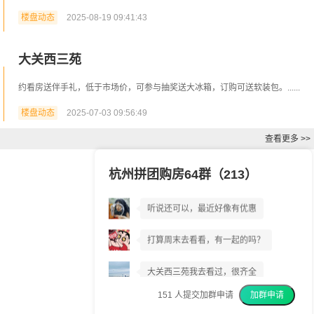
楼盘动态
2025-08-19 09:41:43
大关西三苑
约看房送伴手礼，低于市场价，可参与抽奖送大冰箱，订购可送软装包。......
楼盘动态
2025-07-03 09:56:49
查看更多 >>
杭州拼团购房64群（213）
大关西三苑到底好不好?
听说还可以，最近好像有优惠
打算周末去看看，有一起的吗？
大关西三苑我去看过，很齐全
151
人提交加群申请
加群申请
我上周已经交了意向金