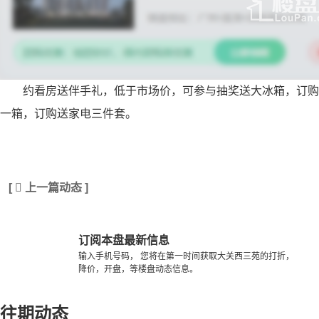
约看房送伴手礼，低于市场价，可参与抽奖送大冰箱，订购
一箱，订购送家电三件套。
[

上一篇动态 ]
订阅本盘最新信息
输入手机号码， 您将在第一时间获取大关西三苑的打折，
降价，开盘，等楼盘动态信息。
往期动态