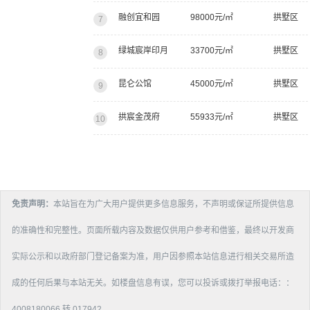
融创宜和园
98000元/㎡
拱墅区
7
绿城宸岸印月
33700元/㎡
拱墅区
8
昆仑公馆
45000元/㎡
拱墅区
9
拱宸金茂府
55933元/㎡
拱墅区
10
免责声明：
本站旨在为广大用户提供更多信息服务，不声明或保证所提供信息
的准确性和完整性。页面所载内容及数据仅供用户参考和借鉴，最终以开发商
实际公示和以政府部门登记备案为准，用户因参照本站信息进行相关交易所造
成的任何后果与本站无关。如楼盘信息有误，您可以投诉或拨打举报电话：：
4008180066 转 017942