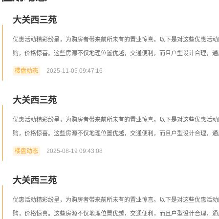
大关西三苑
优惠活动精彩纷呈，为购房者带来前所未有的置业惊喜。以下是对这些优惠活动
购，价格惊喜。这些房源不仅地理位置优越，交通便利，而且户型设计合理，通风采光
楼盘动态
2025-11-05 09:47:16
大关西三苑
优惠活动精彩纷呈，为购房者带来前所未有的置业惊喜。以下是对这些优惠活动
购，价格惊喜。这些房源不仅地理位置优越，交通便利，而且户型设计合理，通风采光
楼盘动态
2025-08-19 09:43:08
大关西三苑
优惠活动精彩纷呈，为购房者带来前所未有的置业惊喜。以下是对这些优惠活动
购，价格惊喜。这些房源不仅地理位置优越，交通便利，而且户型设计合理，通风采光