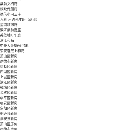
棠前文栖府
颂映传麒府
德信小河云庄
万科·河语光年府（商业）
星瓒颂锦府
滨江棠前嘉座
英蓝岫町华庭
滨江和品
中豪大关59号宅地
荣安春熙上和湾
萧山区新房
建德市新房
拱墅区新房
西湖区新房
上城区新房
滨江区新房
钱塘区新房
余杭区新房
临平区新房
临安区新房
富阳区新房
桐庐县新房
淳安县新房
萧山区房价
建德市房价