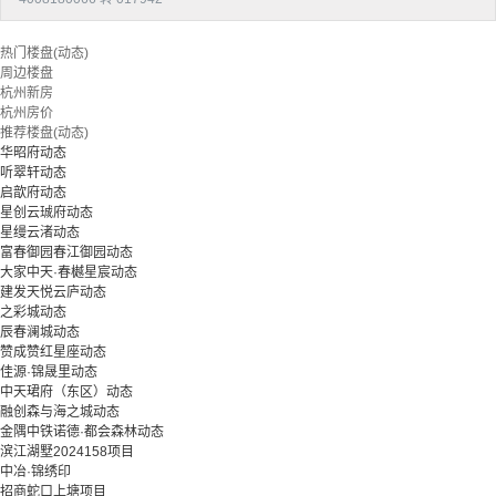
热门楼盘(动态)
周边楼盘
杭州新房
杭州房价
推荐楼盘(动态)
华昭府动态
听翠轩动态
启歆府动态
星创云珹府动态
星缦云渚动态
富春御园春江御园动态
大家中天·春樾星宸动态
建发天悦云庐动态
之彩城动态
辰春澜城动态
赞成赞红星座动态
佳源·锦晟里动态
中天珺府（东区）动态
融创森与海之城动态
金隅中铁诺德·都会森林动态
滨江湖墅2024158项目
中冶·锦绣印
招商蛇口上塘项目