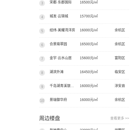
宋都·东郡国际
16500元/㎡
3
城发·云锦城
15700元/㎡
4
经纬·美耀湾洋房
16000元/㎡
余杭区
5
合景瑜翠园
16500元/㎡
余杭区
6
金宇·云水山居
15600元/㎡
富阳区
7
湖滨外滩
16450元/㎡
临安区
8
千岛湖青溪银泰城泰悦居
16000元/㎡
淳安县
9
景瑞御华府
16000元/㎡
余杭区
10
周边楼盘
查看更多 >>