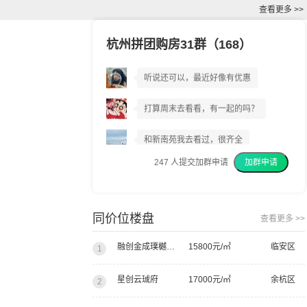
查看更多 >>
杭州拼团购房31群（168）
和新南苑到底好不好?
听说还可以，最近好像有优惠
打算周末去看看，有一起的吗？
和新南苑我去看过，很齐全
247
人提交加群申请
加群申请
我上周已经交了意向金
我建议你们都去看看
同价位楼盘
查看更多 >>
融创金成璞樾大观
15800元/㎡
临安区
1
星创云珹府
17000元/㎡
余杭区
2