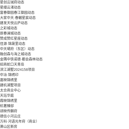
星创云珹府动态
星缦云渚动态
富春御园春江御园动态
大家中天·春樾星宸动态
建发天悦云庐动态
之彩城动态
辰春澜城动态
赞成赞红星座动态
佳源·锦晟里动态
中天珺府（东区）动态
融创森与海之城动态
金隅中铁诺德·都会森林动态
招商蛇口天青岳
滨江湖墅2024158项目
中冶·锦绣印
嘉映锦绣里
建杭湖墅项目
太合商业中心
天珏华庭
霞映锦绣里
杭著臻邸
颂映传麒府
德信小河云庄
万科·河语光年府（商业）
萧山区新房