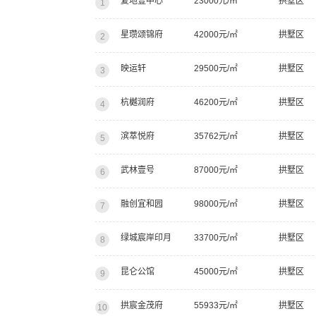
复地壹中心
23000元/㎡
拱墅区
1
星瓒颂锦府
42000元/㎡
拱墅区
2
映运轩
29500元/㎡
拱墅区
3
杭樾润府
46200元/㎡
拱墅区
4
滨萃悦府
35762元/㎡
拱墅区
5
武林壹号
87000元/㎡
拱墅区
6
融创宜和园
98000元/㎡
拱墅区
7
绿城宸岸印月
33700元/㎡
拱墅区
8
昆仑公馆
45000元/㎡
拱墅区
9
拱宸金茂府
55933元/㎡
拱墅区
10