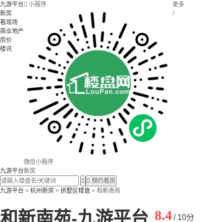
九游平台

小程序
更多
新房
/
看现场
商业地产
房价
楼讯
微信小程序
九游平台
新房


预约看房
九游平台
>
杭州新房
>
拱墅区楼盘
> 和新南苑
8.4
和新南苑-九游平台
/ 10分