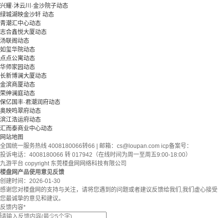
兴耀·沐云川·金沙院子动态
绿城湖映金沙轩 动态
青潮汇中心动态
志合鑫悦大厦动态
汤联阁动态
如玺华院动态
点点公寓动态
华师家园动态
长新博澜大厦动态
金滨商厦动态
荣绅澜庭动态
保亿国丰·君潮润府动态
奥映鸣翠府动态
滨江浩运府动态
汇而泰商业中心动态
网站地图
全国统一服务热线 4008180066转66 | 邮箱：
cs@loupan.com
icp备案号：
投诉电话：4008180066 转 017942（在线时间为周一至周五9:00-18:00）
九游平台 copyright 东莞楼盘网网络科技有限公司
楼盘网产品使用意见反馈
创建时间：
2026-01-30
感谢您对楼盘网的支持与关注，请将您遇到的问题或者建议反馈给我们,我们虚心接受
您最诚挚的意见和建议。
反馈内容
*