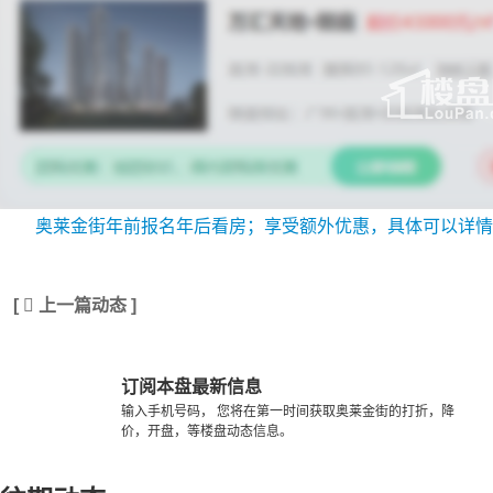
奥莱金街年前报名年后看房；享受额外优惠，具体可以详情
[

上一篇动态 ]
订阅本盘最新信息
输入手机号码， 您将在第一时间获取奥莱金街的打折，降
价，开盘，等楼盘动态信息。