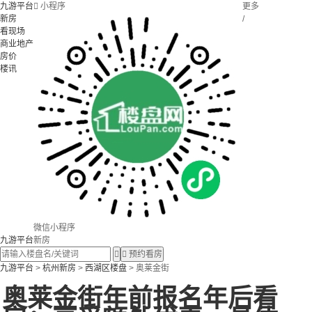
九游平台

小程序
更多
新房
/
看现场
商业地产
房价
楼讯
微信小程序
九游平台
新房


预约看房
九游平台
>
杭州新房
>
西湖区楼盘
> 奥莱金街
奥莱金街年前报名年后看