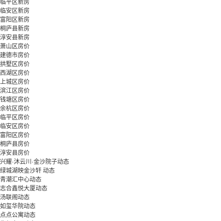
临平区新房
临安区新房
富阳区新房
桐庐县新房
淳安县新房
萧山区房价
建德市房价
拱墅区房价
西湖区房价
上城区房价
滨江区房价
钱塘区房价
余杭区房价
临平区房价
临安区房价
富阳区房价
桐庐县房价
淳安县房价
兴耀·沐云川·金沙院子动态
绿城湖映金沙轩 动态
青潮汇中心动态
志合鑫悦大厦动态
汤联阁动态
如玺华院动态
点点公寓动态