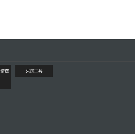
友情链
买房工具