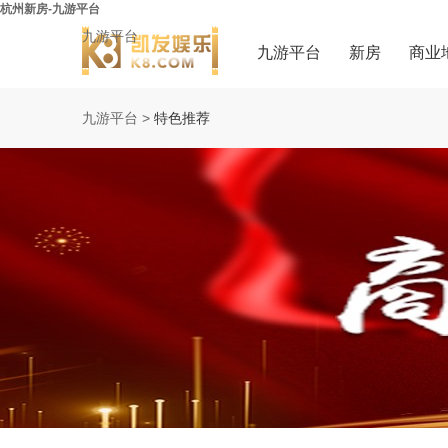
杭州新房-九游平台
九游平台
九游平台
新房
商业
九游平台
>
特色推荐