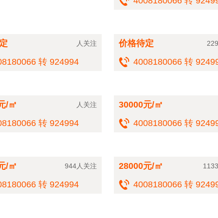
4008180066 转 9249
定
价格待定
人关注
22
08180066 转 924994
4008180066 转 9249
0元/㎡
30000元/㎡
人关注
08180066 转 924994
4008180066 转 9249
0元/㎡
28000元/㎡
944人关注
113
08180066 转 924994
4008180066 转 9249