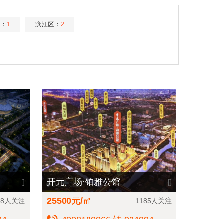
区：
1
滨江区：
2
开元广场·铂雅公馆
[]
[]
25500元/㎡
78人关注
1185人关注