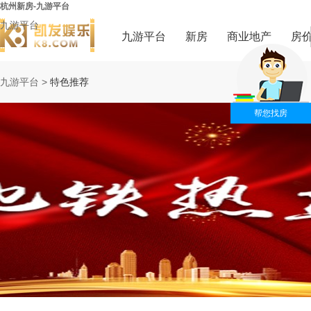
杭州新房-九游平台
九游平台
九游平台
新房
商业地产
房
九游平台
>
特色推荐
帮您找房