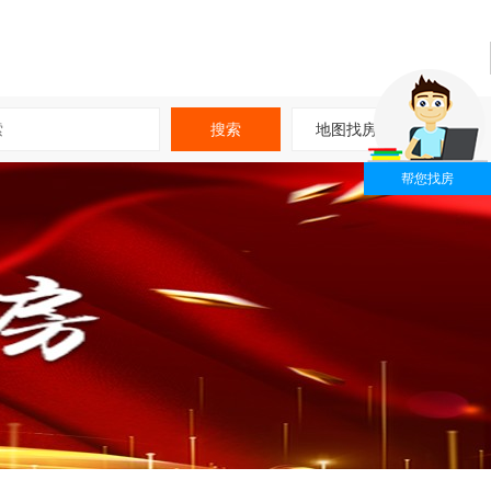
地图找房
帮您找房