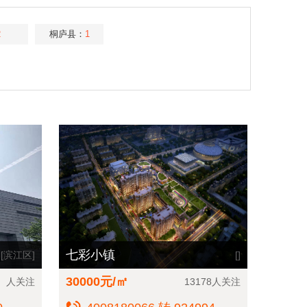
2
桐庐县：
1
七彩小镇
[滨江区]
[]
30000元/㎡
人关注
13178人关注