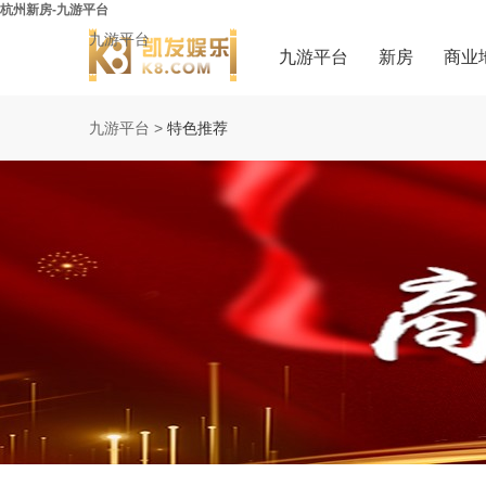
杭州新房-九游平台
九游平台
九游平台
新房
商业
九游平台
>
特色推荐