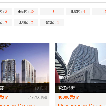
区：
2
余杭区：
10
：
3
拱墅区：
4
：
区：
3
上城区：
2
临安区：
1
荟
滨江尚街
[余杭区]
0元/㎡
40000元/㎡
34253人关注