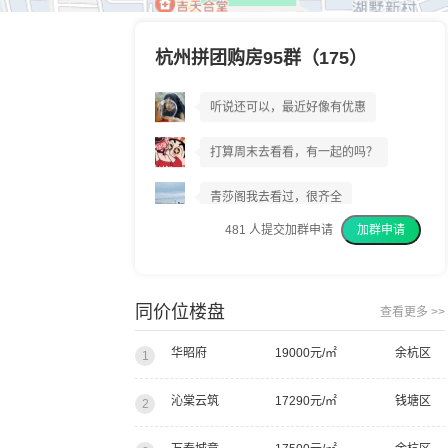
杭州拼团购房95群（175）
青莎阁到底好不好?
听说还可以，最近好像有优惠
打算周末去看看，有一起的吗？
青莎阁我去看过，很齐全
481
人提交加群申请
加群申请
我上周已经交了意向金
我建议你们都去看看
同价位楼盘
查看更多 >>
华昭府
19000元/㎡
余杭区
1
沁棠云筑
17290元/㎡
钱塘区
2