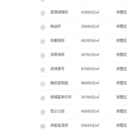
星瓒颂锦府
42000元/㎡
拱墅区
2
映运轩
29500元/㎡
拱墅区
3
杭樾润府
46200元/㎡
拱墅区
4
滨萃悦府
35762元/㎡
拱墅区
5
武林壹号
87000元/㎡
拱墅区
6
融创宜和园
98000元/㎡
拱墅区
7
绿城宸岸印月
33700元/㎡
拱墅区
8
昆仑公馆
45000元/㎡
拱墅区
9
拱宸金茂府
55933元/㎡
拱墅区
10