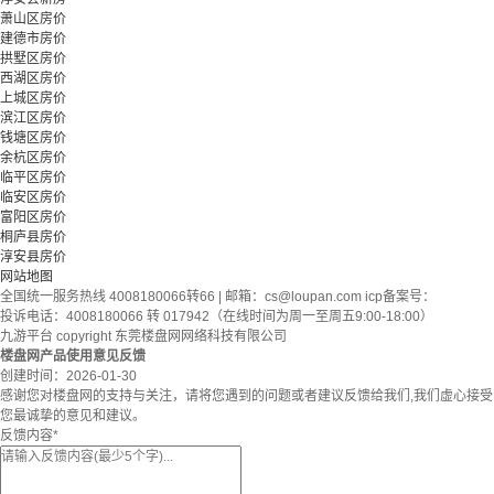
萧山区房价
建德市房价
拱墅区房价
西湖区房价
上城区房价
滨江区房价
钱塘区房价
余杭区房价
临平区房价
临安区房价
富阳区房价
桐庐县房价
淳安县房价
网站地图
全国统一服务热线 4008180066转66 | 邮箱：
cs@loupan.com
icp备案号：
投诉电话：4008180066 转 017942（在线时间为周一至周五9:00-18:00）
九游平台 copyright 东莞楼盘网网络科技有限公司
楼盘网产品使用意见反馈
创建时间：
2026-01-30
感谢您对楼盘网的支持与关注，请将您遇到的问题或者建议反馈给我们,我们虚心接受
您最诚挚的意见和建议。
反馈内容
*