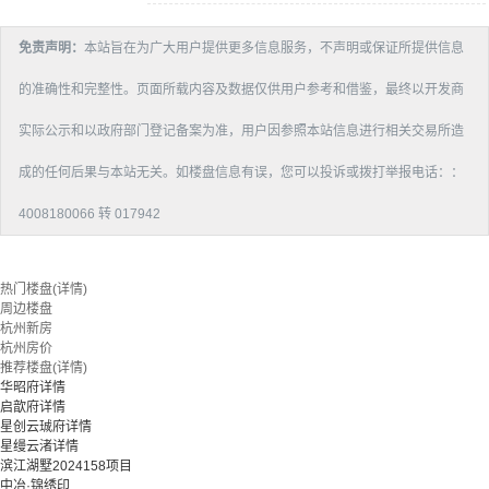
免责声明：
本站旨在为广大用户提供更多信息服务，不声明或保证所提供信息
的准确性和完整性。页面所载内容及数据仅供用户参考和借鉴，最终以开发商
实际公示和以政府部门登记备案为准，用户因参照本站信息进行相关交易所造
成的任何后果与本站无关。如楼盘信息有误，您可以投诉或拨打举报电话：：
4008180066 转 017942
热门楼盘(详情)
周边楼盘
杭州新房
杭州房价
推荐楼盘(详情)
华昭府详情
启歆府详情
星创云珹府详情
星缦云渚详情
滨江湖墅2024158项目
中冶·锦绣印