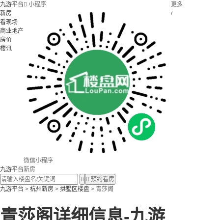
九游平台

小程序
更多
新房
/
看现场
商业地产
房价
楼讯
微信小程序
九游平台
新房


预约看房
九游平台
>
杭州新房
>
拱墅区楼盘
> 青莎阁
青莎阁详细信息-九游