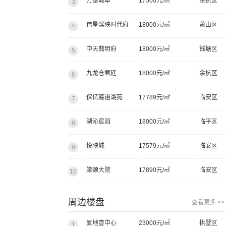
万泰城章
17500元/㎡
余杭区
3
伟星滨映时代府
18000元/㎡
萧山区
4
中天翡玥府
18000元/㎡
钱塘区
5
九龙仓君廷
18000元/㎡
余杭区
6
保亿麓语湖苑
17789元/㎡
临安区
7
湖沁宸园
18000元/㎡
临平区
8
悦映城
17579元/㎡
临安区
9
棠颂大院
17890元/㎡
临安区
10
周边楼盘
查看更多 >>
复地壹中心
23000元/㎡
拱墅区
1