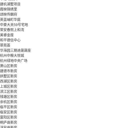
建杭湖墅项目
霞映锦绣里
颂映传麒府
英蓝岫町华庭
中豪大关59号宅地
荣安春熙上和湾
美睿金座
和平德信中心
翠苑荟
华海园三期迪晟晟座
杭州中粮大悦城
杭州绿地中央广场
萧山区新房
建德市新房
拱墅区新房
西湖区新房
上城区新房
滨江区新房
钱塘区新房
余杭区新房
临平区新房
临安区新房
富阳区新房
桐庐县新房
淳安县新房