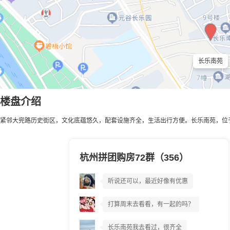
长乐南苑
楼盘介绍
紧邻大兜路历史街区，文化底蕴悠久，配套设施齐全，生活出行方便。长乐南苑，位于
杭州拼团购房72群（356）
长乐南苑到底好不好?
听说还可以，最近好像有优惠
打算周末去看看，有一起的吗？
长乐南苑我去看过，很齐全