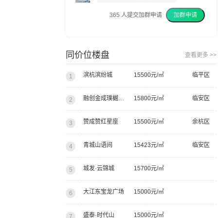
365
人提交加群申请
加群申请
我上周已经交了意向金
我建议你们都去看看
同价位楼盘
查看更多 >>
滨杭滨纷城
15500元/㎡
临平区
1
融创金成璞樾大观
15800元/㎡
临安区
2
赞成赞红星座
15500元/㎡
余杭区
3
青城山语间
15423元/㎡
临安区
4
城发·云锦城
15700元/㎡
5
大江东宝龙广场
15000元/㎡
6
盛泰·时代山
15000元/㎡
7