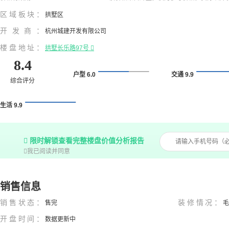
区域板块：
拱墅区
开发商：
杭州城建开发有限公司
楼盘地址：
拱墅长乐路97号

8.4
户型 6.0
交通 9.9
综合评分
生活 9.9

限时解锁查看完整楼盘价值分析报告

我已阅读并同意
销售信息
销售状态：
装修情况：
售完
毛
开盘时间：
数据更新中