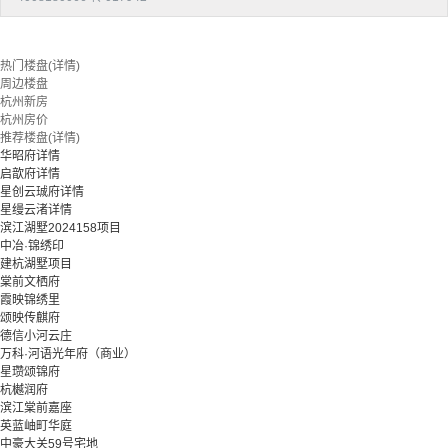
热门楼盘(详情)
周边楼盘
杭州新房
杭州房价
推荐楼盘(详情)
华昭府详情
启歆府详情
星创云珹府详情
星缦云渚详情
滨江湖墅2024158项目
中冶·锦绣印
建杭湖墅项目
棠前文栖府
霞映锦绣里
颂映传麒府
德信小河云庄
万科·河语光年府（商业）
星瓒颂锦府
杭樾润府
滨江棠前嘉座
英蓝岫町华庭
中豪大关59号宅地