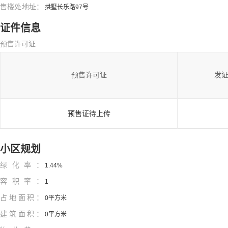
售楼处地址：
拱墅长乐路97号
证件信息
预售许可证
预售许可证
发
预售证待上传
小区规划
绿化率：
1.44%
容积率：
1
占地面积：
0平方米
建筑面积：
0平方米