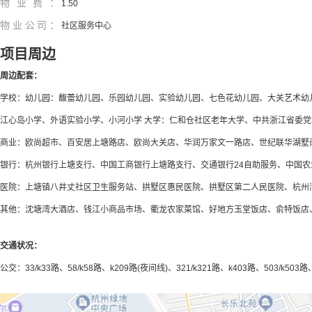
物业费：
1.50
物业公司：
社区服务中心
项目周边
周边配套：
学校：幼儿园：馥蕾幼儿园、乐园幼儿园、实验幼儿园、七色花幼儿园、大关艺术幼
江心岛小学、外语实验小学、小河小学 大学：仁和仓社区老年大学、中共浙江省委
商业：欧尚超市、百安居上塘路店、欧尚大关店、华润万家文一路店、世纪联华湖墅
银行：杭州银行上塘支行、中国工商银行上塘路支行、交通银行24自助服务、中国
医院：上塘镇八井丈社区卫生服务站、拱墅区惠民医院、拱墅区第二人民医院、杭州
其他：沈塘湾大酒店、钱江小商品市场、衢龙农家菜馆、好地方玉堂饭店、俞特饭店
交通状况：
公交：33/k33路、58/k58路、k209路(夜间线)、321/k321路、k403路、503/k503