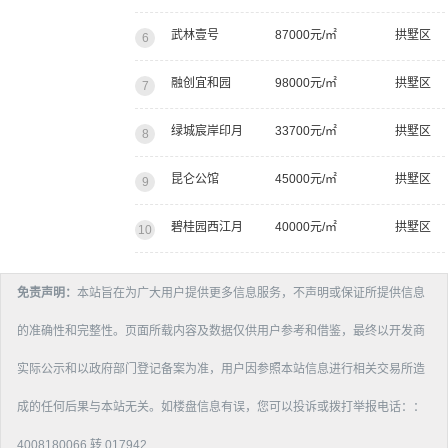
武林壹号
87000元/㎡
拱墅区
6
融创宜和园
98000元/㎡
拱墅区
7
绿城宸岸印月
33700元/㎡
拱墅区
8
昆仑公馆
45000元/㎡
拱墅区
9
碧桂园西江月
40000元/㎡
拱墅区
10
免责声明：
本站旨在为广大用户提供更多信息服务，不声明或保证所提供信息
的准确性和完整性。页面所载内容及数据仅供用户参考和借鉴，最终以开发商
实际公示和以政府部门登记备案为准，用户因参照本站信息进行相关交易所造
成的任何后果与本站无关。如楼盘信息有误，您可以投诉或拨打举报电话：：
4008180066 转 017942