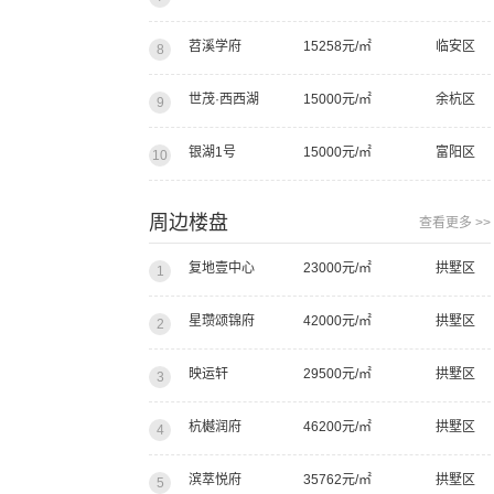
苕溪学府
15258元/㎡
临安区
8
世茂·西西湖
15000元/㎡
余杭区
9
银湖1号
15000元/㎡
富阳区
10
周边楼盘
查看更多 >>
复地壹中心
23000元/㎡
拱墅区
1
星瓒颂锦府
42000元/㎡
拱墅区
2
映运轩
29500元/㎡
拱墅区
3
杭樾润府
46200元/㎡
拱墅区
4
滨萃悦府
35762元/㎡
拱墅区
5