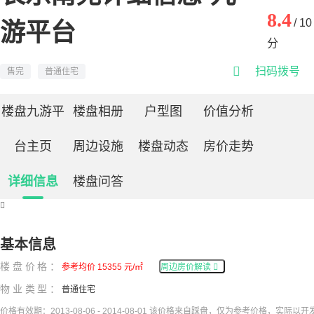
8.4
/ 10
游平台
分

扫码拨号
售完
普通住宅
楼盘九游平
楼盘相册
户型图
价值分析
台主页
周边设施
楼盘动态
房价走势
详细信息
楼盘问答

基本信息
楼盘价格：
参考均价 15355 元/㎡
周边房价解读

物业类型：
普通住宅
价格有效期：2013-08-06 - 2014-08-01 该价格来自踩盘，仅为参考价格，实际以