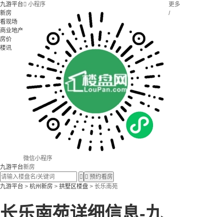
九游平台

小程序
更多
新房
/
看现场
商业地产
房价
楼讯
微信小程序
九游平台
新房


预约看房
九游平台
>
杭州新房
>
拱墅区楼盘
> 长乐南苑
长乐南苑详细信息-九