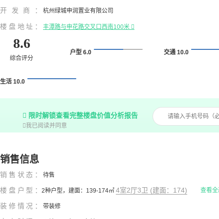
开发商：
杭州绿城申润置业有限公司
楼盘地址：
丰潭路与申花路交叉口西南100米

8.6
户型 6.0
交通 10.0
综合评分
生活 10.0

限时解锁查看完整楼盘价值分析报告

我已阅读并同意
销售信息
销售状态：
待售
楼盘户型：
4室2厅3卫 (建面：174)
查看全
2种户型，建面：139-174㎡
装修情况：
带装修