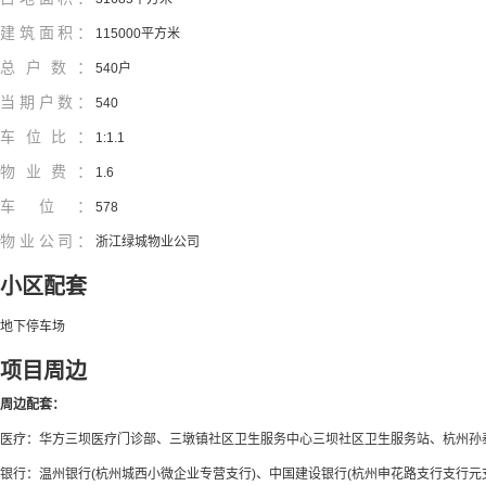
建筑面积：
115000平方米
总户数：
540户
当期户数：
540
车位比：
1:1.1
物业费：
1.6
车位：
578
物业公司：
浙江绿城物业公司
小区配套
地下停车场
项目周边
周边配套：
医疗：华方三坝医疗门诊部、三墩镇社区卫生服务中心三坝社区卫生服务站、杭州孙泰
银行：温州银行(杭州城西小微企业专营支行)、中国建设银行(杭州申花路支行支行元