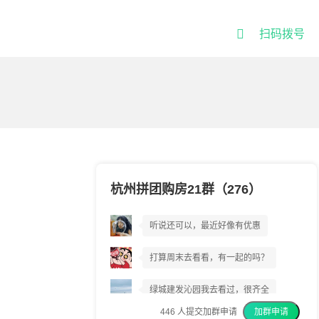

扫码拨号
杭州拼团购房21群（276）
绿城建发沁园到底好不好?
听说还可以，最近好像有优惠
打算周末去看看，有一起的吗？
绿城建发沁园我去看过，很齐全
446
人提交加群申请
加群申请
我上周已经交了意向金