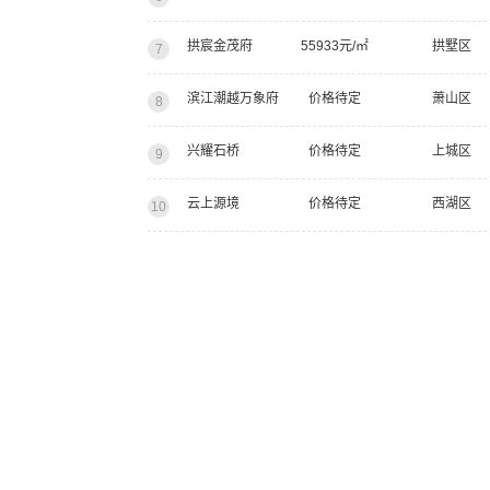
拱宸金茂府
55933元/㎡
拱墅区
7
滨江潮越万象府
价格待定
萧山区
8
兴耀石桥
价格待定
上城区
9
云上源境
价格待定
西湖区
10