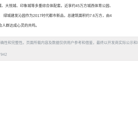
城、大悦城、印象城等多重综合体配套。近享约45万方城西体育公园、
绿城建发沁园作为2017时代都市新品，总建筑面积约7.6万方，由4
都会人群达成心灵的共鸣。
准确性和完整性。页面所载内容及数据仅供用户参考和借鉴，最终以开发商实际公示和
942