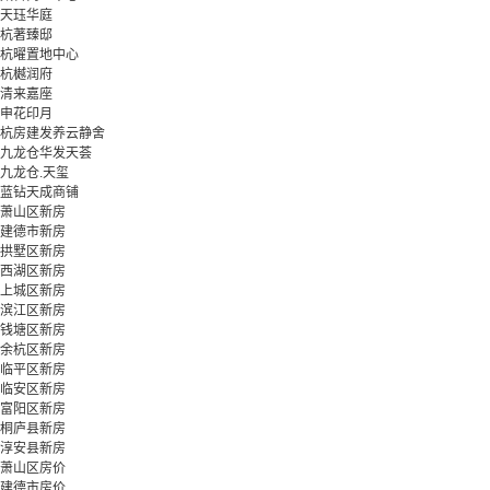
天珏华庭
杭著臻邸
杭曜置地中心
杭樾润府
清来嘉座
申花印月
杭房建发养云静舍
九龙仓华发天荟
九龙仓.天玺
蓝钻天成商铺
萧山区新房
建德市新房
拱墅区新房
西湖区新房
上城区新房
滨江区新房
钱塘区新房
余杭区新房
临平区新房
临安区新房
富阳区新房
桐庐县新房
淳安县新房
萧山区房价
建德市房价