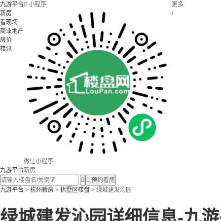
九游平台

小程序
更多
新房
/
看现场
商业地产
房价
楼讯
微信小程序
九游平台
新房


预约看房
九游平台
>
杭州新房
>
拱墅区楼盘
> 绿城建发沁园
绿城建发沁园详细信息-九游