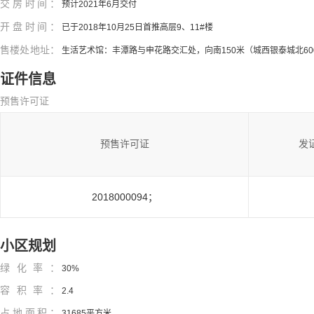
交房时间：
预计2021年6月交付
开盘时间：
已于2018年10月25日首推高层9、11#楼
售楼处地址：
生活艺术馆：丰潭路与申花路交汇处，向南150米（城西银泰城北60
证件信息
预售许可证
预售许可证
发
2018000094；
小区规划
绿化率：
30%
容积率：
2.4
占地面积：
31685平方米