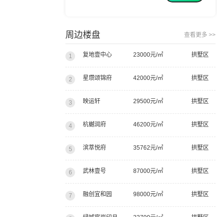
我建议你们都去看看
周边楼盘
查看更多 >>
复地壹中心
23000元/㎡
拱墅区
1
星瓒颂锦府
42000元/㎡
拱墅区
2
映运轩
29500元/㎡
拱墅区
3
杭樾润府
46200元/㎡
拱墅区
4
滨萃悦府
35762元/㎡
拱墅区
5
武林壹号
87000元/㎡
拱墅区
6
融创宜和园
98000元/㎡
拱墅区
7