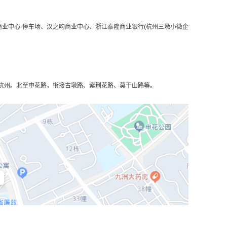
商业中心-停车场、汉之昀商业中心、浙江泰隆商业银行(杭州三墩小微企
杭州。北至申花路，衔接古墩路、紫荆花路、莫干山路等。