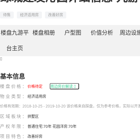
待售
经济适用房
改善好房
楼盘九游平
楼盘相册
户型图
价值分析
周边设
台主页

基本信息
楼盘价格：
价格待定
周边房价解读

物业类型：
经济适用房
价格有效期：2018-10-25 - 2019-10-20 该价格来自踩盘，仅为参考价格，实际以
区域板块：
拱墅区
产权年限：
普通住宅:70年 花园洋房:70年
项目特色：
改善好房