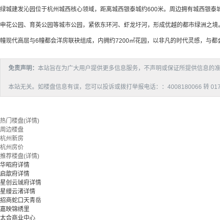
绿城建发沁园位于杭州城西核心领域，距离城西银泰城约600米。周边拥有城西银泰
申花公园、育英公园等城市公园，紧依东环河、虾龙圩河，形成优越的都市绿洲之境。 
幢现代高层与6幢都会洋房联袂组成，内拥约7200㎡花园，以非凡的时代灵感，与
免责声明：
本站旨在为广大用户提供更多信息服务，不声明或保证所提供信息的
本站无关。如楼盘信息有误，您可以投诉或拨打举报电话：：4008180066 转 017
热门楼盘(详情)
周边楼盘
杭州新房
杭州房价
推荐楼盘(详情)
华昭府详情
启歆府详情
星创云珹府详情
星缦云渚详情
招商蛇口天青岳
嘉映锦绣里
太合商业中心