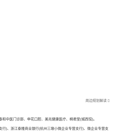
周边规划解读

和中医门诊部、申花口腔、美兆健康医疗、桐君堂(城西馆)。
支行)、浙江泰隆商业银行(杭州三墩小微企业专营支行)、微企业专营支