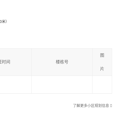
0米）
图
证时间
楼栋号
片
了解更多小区规划信息
