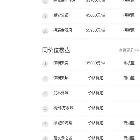
绿城宸岸印月
33700元/㎡
拱墅区
8
昆仑公馆
45000元/㎡
拱墅区
9
拱宸金茂府
55933元/㎡
拱墅区
10
同价位楼盘
查看更多 >>
保利天奕
35800元/㎡
余杭区
1
保利天珺
价格待定
萧山区
2
武林外滩
价格待定
3
杭州·万象城
价格待定
4
绿城知海棠
价格待定
西湖区
5
建发云之城
价格待定
西湖区
6