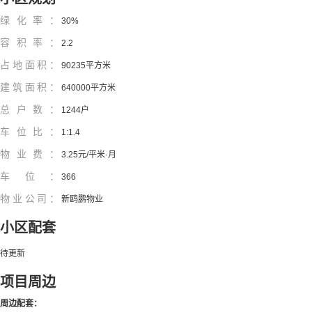
绿化率：
30%
容积率：
2.2
占地面积：
90235平方米
建筑面积：
640000平方米
总户数：
1244户
车位比：
1:1.4
物业费：
3.25元/平米·月
车位：
366
物业公司：
新鸥鹏物业
小区配套
待更新
项目周边
周边配套：