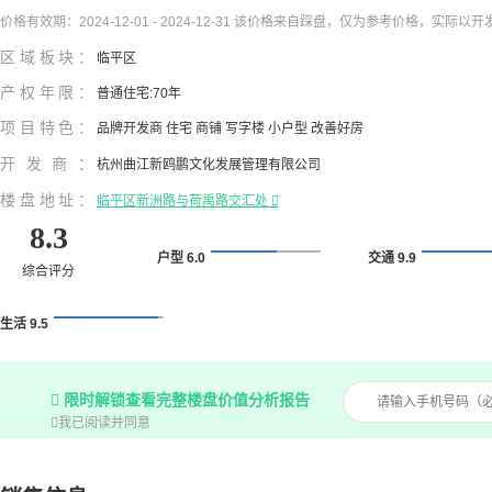
价格有效期：2024-12-01 - 2024-12-31 该价格来自踩盘，仅为参考价格，实际以
区域板块：
临平区
产权年限：
普通住宅:70年
项目特色：
品牌开发商 住宅 商铺 写字楼 小户型 改善好房
开发商：
杭州曲江新鸥鹏文化发展管理有限公司
楼盘地址：
临平区新洲路与荷禹路交汇处

8.3
户型 6.0
交通 9.9
综合评分
生活 9.5

限时解锁查看完整楼盘价值分析报告

我已阅读并同意