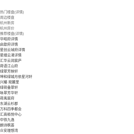
热门楼盘(详情)
周边楼盘
杭州新房
杭州房价
推荐楼盘(详情)
华昭府详情
启歆府详情
星创云珹府详情
星缦云渚详情
汇华云润宸庐
荷语江山府
绿翠芳映轩
坤和绿城月依星河轩
兴耀·观麓里
绿荷叠翠轩
咏翠芳华轩
荷禹宸府
东湖云杉郡
万科四季都会
汇高栢悦中心
中铁九逸
朗诗枫荟
众安理想湾