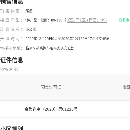
销售信息
销售状态：
尾盘
楼盘户型：
3室2厅1卫 (建面：89)
查看全
4种户型，建面：89-138㎡
装修情况：
带装修
开盘时间：
2020年12月20日9点至2020年12月22日17点接受登记
售楼处地址：
临平区荷禹路与临平大道交汇处
证件信息
预售许可证
预售许可证
发
余售许字（2020）第01216号
小区规划