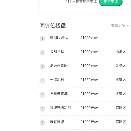
111
人提交加群申请
加群申请
我上周已经交了意向金
同价位楼盘
查看更多 >>
我建议你们都去看看
融创印时代
21000元/㎡
1
金都艺墅
21000元/㎡
西湖区
2
湖颂丹青府
21000元/㎡
余杭区
3
一清新村
21382元/㎡
拱墅区
4
万科未来城
21000元/㎡
拱墅区
5
绿城桂语新月
21000元/㎡
富阳区
6
辰春澜城
21000元/㎡
富阳区
7