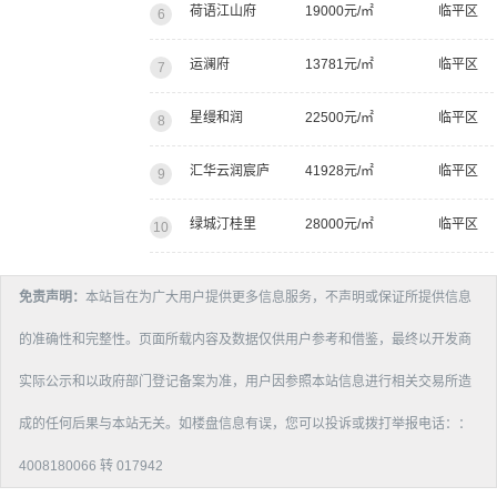
荷语江山府
19000元/㎡
临平区
6
运澜府
13781元/㎡
临平区
7
星缦和润
22500元/㎡
临平区
8
汇华云润宸庐
41928元/㎡
临平区
9
绿城汀桂里
28000元/㎡
临平区
10
免责声明：
本站旨在为广大用户提供更多信息服务，不声明或保证所提供信息
的准确性和完整性。页面所载内容及数据仅供用户参考和借鉴，最终以开发商
实际公示和以政府部门登记备案为准，用户因参照本站信息进行相关交易所造
成的任何后果与本站无关。如楼盘信息有误，您可以投诉或拨打举报电话：：
4008180066 转 017942