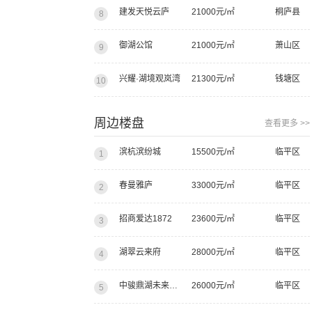
建发天悦云庐
21000元/㎡
桐庐县
8
御湖公馆
21000元/㎡
萧山区
9
兴耀·湖境观岚湾
21300元/㎡
钱塘区
10
周边楼盘
查看更多 >>
滨杭滨纷城
15500元/㎡
临平区
1
春曼雅庐
33000元/㎡
临平区
2
招商爱达1872
23600元/㎡
临平区
3
湖翠云来府
28000元/㎡
临平区
4
中骏鼎湖未来云城
26000元/㎡
临平区
5