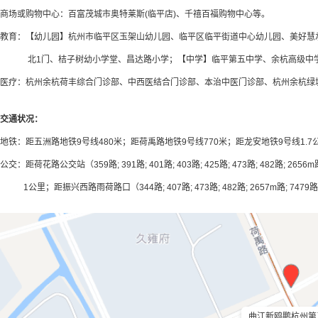
商场或购物中心：百富茂城市奥特莱斯(临平店)、千禧百福购物中心等。
教育：【幼儿园】杭州市临平区玉架山幼儿园、临平区临平街道中心幼儿园、美好慧承
北1门、桔子树幼小学堂、昌达路小学；【中学】临平第五中学、余杭高级中
医疗：杭州余杭荷丰综合门诊部、中西医结合门诊部、本治中医门诊部、杭州余杭绿
交通状况：
地铁：距五洲路地铁9号线480米；距荷禹路地铁9号线770米；距龙安地铁9号线1.7
公交：距荷花路公交站（359路; 391路; 401路; 403路; 425路; 473路; 482路; 26
1公里；距振兴西路雨荷路口（344路; 407路; 473路; 482路; 2657m路; 7479
曲江新鸥鹏杭州第