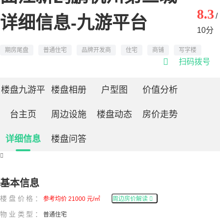
8.3
/
详细信息-九游平台
10分
期房尾盘
普通住宅
品牌开发商
住宅
商铺
写字楼

扫码拨号
楼盘九游平
楼盘相册
户型图
价值分析
台主页
周边设施
楼盘动态
房价走势
详细信息
楼盘问答

基本信息
楼盘价格：
参考均价 21000 元/㎡
周边房价解读

物业类型：
普通住宅