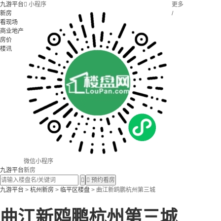
九游平台

小程序
更多
新房
/
看现场
商业地产
房价
楼讯
微信小程序
九游平台
新房


预约看房
九游平台
>
杭州新房
>
临平区楼盘
> 曲江新鸥鹏杭州第三城
曲江新鸥鹏杭州第三城