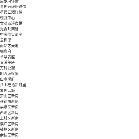
启歆府详情
星创云珹府详情
星缦云渚详情
瑰郦中心
世茂西溪宸悦
光合映商铺
中家德玺尚座
云檐里
南站芯天地
拥奥府
卓华名座
青溪美庐
万科公望
明煦源赋里
山水悦府
江上桂语新月里
复创云城
萧山区新房
建德市新房
拱墅区新房
西湖区新房
上城区新房
滨江区新房
钱塘区新房
余杭区新房