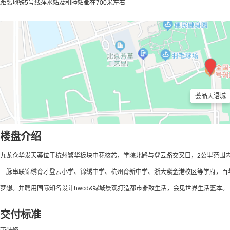
距离地铁5号线萍水站及和睦站都在700米左右
荟品天语城
楼盘介绍
九龙仓华发天荟位于杭州繁华板块申花核芯，学院北路与登云路交叉口，2公里范围
一脉串联锦绣育才登云小学、锦绣中学、杭州育新中学、浙大紫金港校区等学府，百年
梦想。并聘用国际知名设计hwcd&绿城景观打造都市雅致生活，会见世界生活蓝本。
交付标准