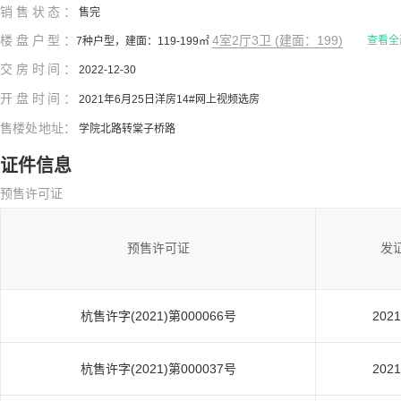
销售状态：
售完
楼盘户型：
4室2厅3卫 (建面：199)
查看全
7种户型，建面：119-199㎡
交房时间：
2022-12-30
开盘时间：
2021年6月25日洋房14#网上视频选房
售楼处地址：
学院北路转棠子桥路
证件信息
预售许可证
预售许可证
发
杭售许字(2021)第000066号
2021
杭售许字(2021)第000037号
2021