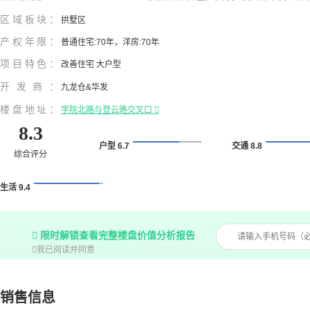
区域板块：
拱墅区
产权年限：
普通住宅:70年，洋房:70年
项目特色：
改善住宅 大户型
开发商：
九龙仓&华发
楼盘地址：
学院北路与登云路交叉口

8.3
户型 6.7
交通 8.8
综合评分
生活 9.4

限时解锁查看完整楼盘价值分析报告

我已阅读并同意
销售信息