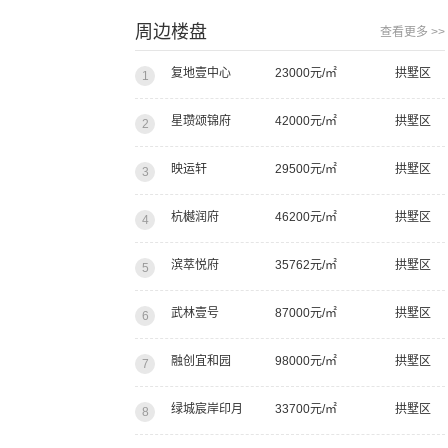
周边楼盘
查看更多 >>
复地壹中心
23000元/㎡
拱墅区
1
星瓒颂锦府
42000元/㎡
拱墅区
2
映运轩
29500元/㎡
拱墅区
3
杭樾润府
46200元/㎡
拱墅区
4
滨萃悦府
35762元/㎡
拱墅区
5
武林壹号
87000元/㎡
拱墅区
6
融创宜和园
98000元/㎡
拱墅区
7
绿城宸岸印月
33700元/㎡
拱墅区
8