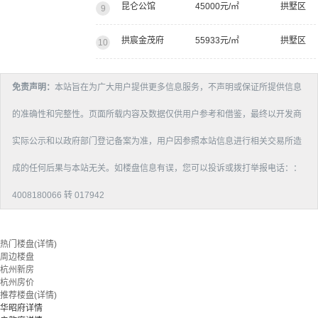
昆仑公馆
45000元/㎡
拱墅区
9
拱宸金茂府
55933元/㎡
拱墅区
10
免责声明：
本站旨在为广大用户提供更多信息服务，不声明或保证所提供信息
的准确性和完整性。页面所载内容及数据仅供用户参考和借鉴，最终以开发商
实际公示和以政府部门登记备案为准，用户因参照本站信息进行相关交易所造
成的任何后果与本站无关。如楼盘信息有误，您可以投诉或拨打举报电话：：
4008180066 转 017942
热门楼盘(详情)
周边楼盘
杭州新房
杭州房价
推荐楼盘(详情)
华昭府详情