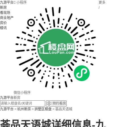
九游平台

小程序
更多
新房
/
看现场
商业地产
房价
楼讯
微信小程序
九游平台
新房


预约看房
九游平台
>
杭州新房
>
拱墅区楼盘
> 荟品天语城
荟品天语城详细信息-九