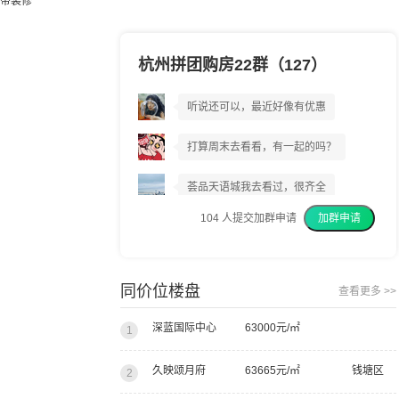
带装修
杭州拼团购房22群（127）
荟品天语城到底好不好?
听说还可以，最近好像有优惠
打算周末去看看，有一起的吗？
荟品天语城我去看过，很齐全
104
人提交加群申请
加群申请
我上周已经交了意向金
我建议你们都去看看
同价位楼盘
查看更多 >>
深蓝国际中心
63000元/㎡
1
久映颂月府
63665元/㎡
钱塘区
2