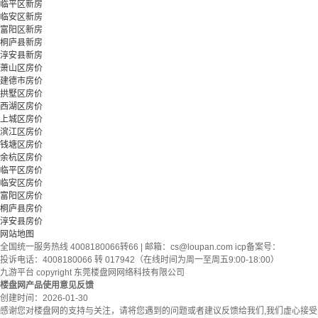
临平区新房
临安区新房
富阳区新房
桐庐县新房
淳安县新房
萧山区房价
建德市房价
拱墅区房价
西湖区房价
上城区房价
滨江区房价
钱塘区房价
余杭区房价
临平区房价
临安区房价
富阳区房价
桐庐县房价
淳安县房价
网站地图
全国统一服务热线 4008180066转66 | 邮箱：
cs@loupan.com
icp备案号：
投诉电话：4008180066 转 017942（在线时间为周一至周五9:00-18:00）
九游平台 copyright 东莞楼盘网网络科技有限公司
楼盘网产品使用意见反馈
创建时间：
2026-01-30
感谢您对楼盘网的支持与关注，请将您遇到的问题或者建议反馈给我们,我们虚心接受