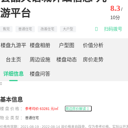
8.3
/
游平台
10分

扫码拨号
售完
普通住宅
改善住宅
大户型
楼盘九游平
楼盘相册
户型图
价值分析
台主页
周边设施
楼盘动态
房价走势
详细信息
楼盘问答

基本信息
楼盘价格：
参考均价 63281 元/㎡
周边房价解读

物业类型：
普通住宅
价格有效期：2021-08-19 - 2022-08-14 该价格来自踩盘，仅为参考价格，实际以