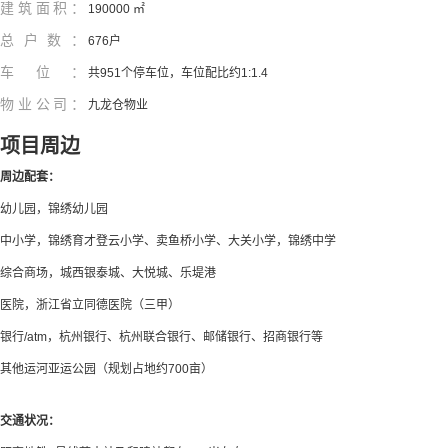
建筑面积：
190000 ㎡
总户数：
676户
车位：
共951个停车位，车位配比约1:1.4
物业公司：
九龙仓物业
项目周边
周边配套：
幼儿园，锦绣幼儿园
中小学，锦绣育才登云小学、卖鱼桥小学、大关小学，锦绣中学
综合商场，城西银泰城、大悦城、乐堤港
医院，浙江省立同德医院（三甲）
银行/atm，杭州银行、杭州联合银行、邮储银行、招商银行等
其他运河亚运公园（规划占地约700亩）
交通状况：