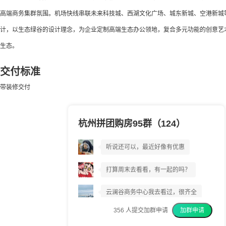
高端商务集群氛围。机场快线串联未来科技城、西湖文化广场、城东新城、空港新城等核
计，以生态绿谷的设计理念，为企业定制高端生态办公领地，复合多元功能的创意艺
生态。
交付标准
带装修交付
杭州拼团购房95群（124）
云澜谷商务中心到底好不好?
听说还可以，最近好像有优惠
打算周末去看看，有一起的吗？
云澜谷商务中心我去看过，很齐全
356
人提交加群申请
加群申请
我上周已经交了意向金