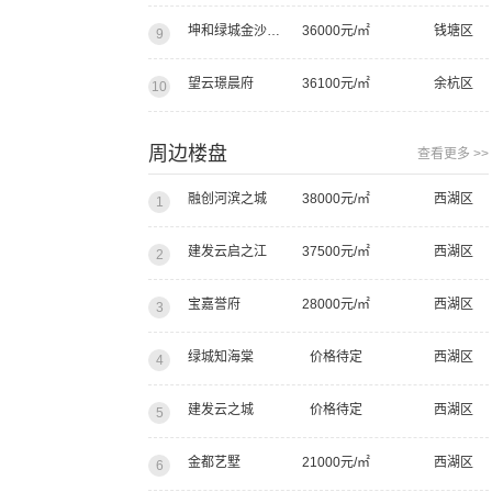
坤和绿城金沙湖紫棠园
36000元/㎡
钱塘区
9
望云璟晨府
36100元/㎡
余杭区
10
周边楼盘
查看更多 >>
融创河滨之城
38000元/㎡
西湖区
1
建发云启之江
37500元/㎡
西湖区
2
宝嘉誉府
28000元/㎡
西湖区
3
绿城知海棠
价格待定
西湖区
4
建发云之城
价格待定
西湖区
5
金都艺墅
21000元/㎡
西湖区
6