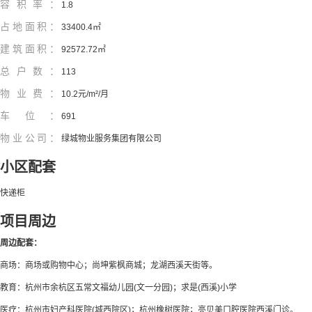
容积率：
1.8
占地面积：
33400.4㎡
建筑面积：
92572.72㎡
总户数：
113
物业费：
10.2元/m²/月
车位：
691
物业公司：
绿城物业服务集团有限公司
小区配套
快递柜
项目周边
周边配套：
商场：商场或购物中心；尚坤紫枫商城；龙湖西溪天街等。
教育：杭州市余杭区五常文福幼儿园(文一分园)；求是(西溪)小学
医疗：杭州市妇产科医院(城西院区)；杭州橡树医院；亮贝美口腔医院西溪门诊。