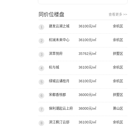
我建议你们都去看看
同价位楼盘
查看更多 >>
建发云湖之城
36100元/㎡
余杭区
1
杭珹未来中心
36100元/㎡
余杭区
2
滨萃悦府
35762元/㎡
拱墅区
3
杭与城
36100元/㎡
余杭区
4
绿城云诵桂月
36100元/㎡
余杭区
5
宋都香悦郡
36000元/㎡
拱墅区
6
保利潮起云上府
36000元/㎡
萧山区
7
滨江枫汀云邸
36100元/㎡
余杭区
8