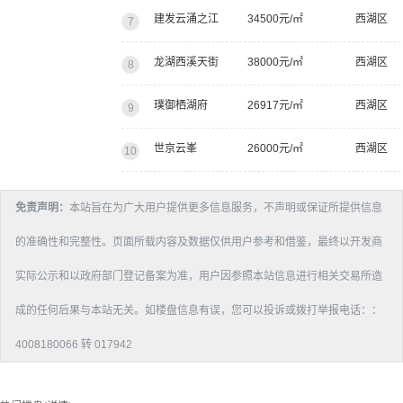
建发云涌之江
34500元/㎡
西湖区
7
龙湖西溪天街
38000元/㎡
西湖区
8
璞御栖湖府
26917元/㎡
西湖区
9
世京云峯
26000元/㎡
西湖区
10
免责声明：
本站旨在为广大用户提供更多信息服务，不声明或保证所提供信息
的准确性和完整性。页面所载内容及数据仅供用户参考和借鉴，最终以开发商
实际公示和以政府部门登记备案为准，用户因参照本站信息进行相关交易所造
成的任何后果与本站无关。如楼盘信息有误，您可以投诉或拨打举报电话：：
4008180066 转 017942