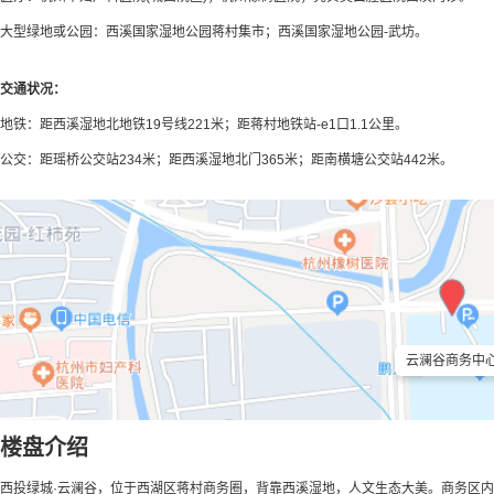
大型绿地或公园：西溪国家湿地公园蒋村集市；西溪国家湿地公园-武坊。
交通状况：
地铁：距西溪湿地北地铁19号线221米；距蒋村地铁站-e1口1.1公里。
公交：距瑶桥公交站234米；距西溪湿地北门365米；距南横塘公交站442米。
云澜谷商务中
楼盘介绍
西投绿城·云澜谷，位于西湖区蒋村商务圈，背靠西溪湿地，人文生态大美。商务区