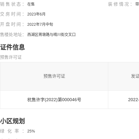
销售状态：
装修情况：
在售
带
交房时间：
2023年6月
开盘时间：
2022年7月中旬
售楼处地址：
西湖区蒋墩路与晴川街交叉口
证件信息
预售许可证
预售许可证
发
杭售许字(2022)第000046号
2022
小区规划
绿化率：
25%