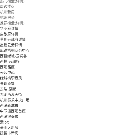
热门楼盘(详情)
周边楼盘
杭州新房
杭州房价
推荐楼盘(详情)
华昭府详情
启歆府详情
星创云珹府详情
星缦云渚详情
凤语梧桐商务中心
西投绿城·云澜谷
西投·云澜谷
西溪铭庭
云起中心
绿城桃李春风
景瑞原墅
景瑞·原墅
龙湖西溪天街
杭州泰禾中央广场
西溪新城市
中节能西溪首座
西溪银泰城
漾loft
萧山区新房
建德市新房