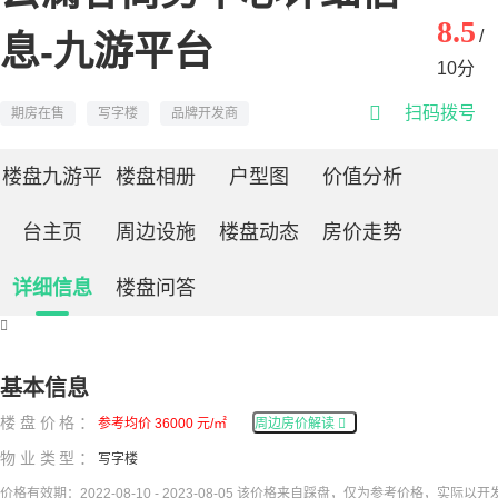
8.5
/
息-九游平台
10分

扫码拨号
期房在售
写字楼
品牌开发商
楼盘九游平
楼盘相册
户型图
价值分析
台主页
周边设施
楼盘动态
房价走势
详细信息
楼盘问答

基本信息
楼盘价格：
参考均价 36000 元/㎡
周边房价解读

物业类型：
写字楼
价格有效期：2022-08-10 - 2023-08-05 该价格来自踩盘，仅为参考价格，实际以