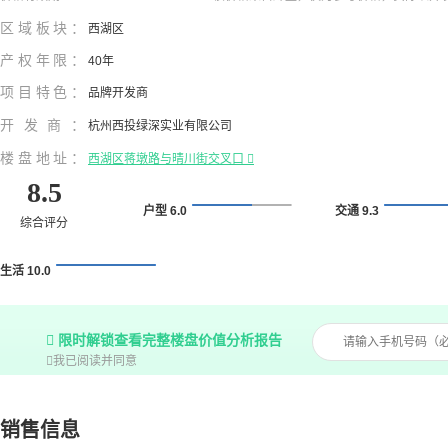
区域板块：
西湖区
产权年限：
40年
项目特色：
品牌开发商
开发商：
杭州西投绿深实业有限公司
楼盘地址：
西湖区蒋墩路与晴川街交叉口

8.5
户型 6.0
交通 9.3
综合评分
生活 10.0

限时解锁查看完整楼盘价值分析报告

我已阅读并同意
销售信息