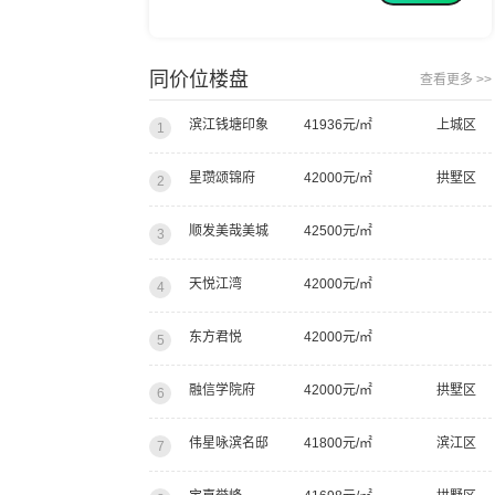
我建议你们都去看看
同价位楼盘
查看更多 >>
滨江钱塘印象
41936元/㎡
上城区
1
星瓒颂锦府
42000元/㎡
拱墅区
2
顺发美哉美城
42500元/㎡
3
天悦江湾
42000元/㎡
4
东方君悦
42000元/㎡
5
融信学院府
42000元/㎡
拱墅区
6
伟星咏滨名邸
41800元/㎡
滨江区
7