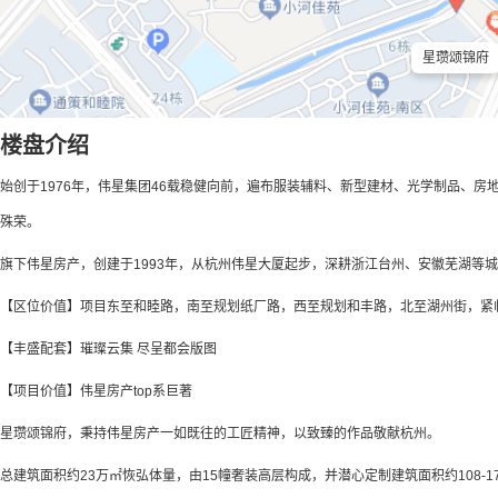
星瓒颂锦府
楼盘介绍
始创于1976年，伟星集团46载稳健向前，遍布服装辅料、新型建材、光学制品、房地
殊荣。
旗下伟星房产，创建于1993年，从杭州伟星大厦起步，深耕浙江台州、安徽芜湖等城市
【区位价值】项目东至和睦路，南至规划纸厂路，西至规划和丰路，北至湖州街，紧
【丰盛配套】璀璨云集 尽呈都会版图
【项目价值】伟星房产top系巨著
星瓒颂锦府，秉持伟星房产一如既往的工匠精神，以致臻的作品敬献杭州。
总建筑面积约23万㎡恢弘体量，由15幢奢装高层构成，并潜心定制建筑面积约108-