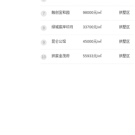
融创宜和园
98000元/㎡
拱墅区
7
绿城宸岸印月
33700元/㎡
拱墅区
8
昆仑公馆
45000元/㎡
拱墅区
9
拱宸金茂府
55933元/㎡
拱墅区
10