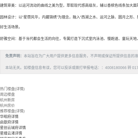
建筑审美：以运河流动的曲线之美为型，萃取现代感高级灰，辅以香槟色线条加大面
园林设计：以“星瓒风华，内藏锦绣”为理念，融入“西湖之水、运河之脉、圆月之形
好生活场景。
舒雅空间：基于当代都会生活的向往，专属打造下沉式室内泳池、慢跑道、童玩天地
免责声明：
本站旨在为广大用户提供更多信息服务，不声明或保证所提供信息的
本站无关。如楼盘信息有误，您可以投诉或拨打举报电话：：4008180066 转 017
热门楼盘(详情)
周边楼盘
杭州新房
杭州房价
推荐楼盘(详情)
华昭府详情
启歆府详情
星创云珹府详情
星缦云渚详情