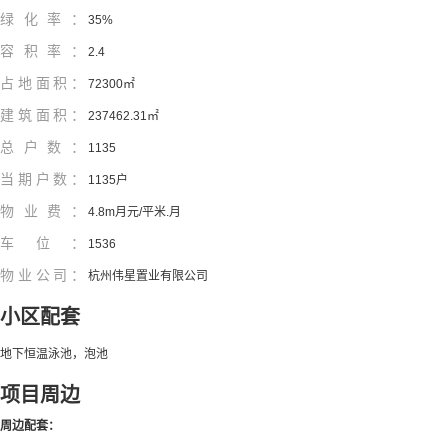
绿化率：
35%
容积率：
2.4
占地面积：
72300㎡
建筑面积：
237462.31㎡
总户数：
1135
当期户数：
1135户
物业费：
4.8m月元/平米.月
车位：
1536
物业公司：
杭州伟星置业有限公司
小区配套
地下恒温泳池，泡池
项目周边
周边配套：