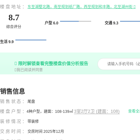
楼盘地址：
东至湖墅北路，南至规划纸厂路，西至规划和丰路，北至湖州街

8.7
户型 6.0
交通 9.3
综合评分
生活 9.9

限时解锁查看完整楼盘价值分析报告

我已阅读并同意
销售信息
销售状态：
尾盘
楼盘户型：
3室2厅2卫 (建面：108)
查看全
4种户型，建面：108-139㎡
装修情况：
带装修
交房时间：
交房时间 2025年12月