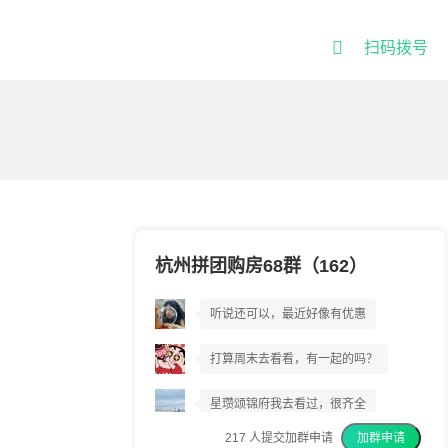

扫码拨号
星瓒颂锦府到底好不好?
杭州拼团购房68群（162）
听说还可以，最近好像有优惠
打算周末去看看，有一起的吗？
星瓒颂锦府我去看过，很齐全
217
人提交加群申请
加群申请
我上周已经交了意向金