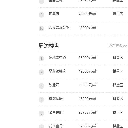
宝嘉誉峰
41698元/㎡
拱墅区
8
拥奥府
42000元/㎡
萧山区
9
众安嘉润公馆
42000元/㎡
10
周边楼盘
查看更多 >>
复地壹中心
23000元/㎡
拱墅区
1
星瓒颂锦府
42000元/㎡
拱墅区
2
映运轩
29500元/㎡
拱墅区
3
杭樾润府
46200元/㎡
拱墅区
4
滨萃悦府
35762元/㎡
拱墅区
5
武林壹号
87000元/㎡
拱墅区
6