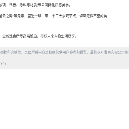
玻璃、铝板、涂料等材质;尽显国际化质感美学。
、星云之韵”等元素，营造一轴二带二十三大景观节点，擘画无微不至的美
、全龄泛会所等高端设施，再跃未来人物生活所享。
准确性和完整性。页面所载内容及数据仅供用户参考和借鉴，最终以开发商实际公示和
942