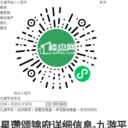
九游平台

小程序
更多
新房
/
看现场
商业地产
房价
楼讯
微信小程序
九游平台
新房


预约看房
九游平台
>
杭州新房
>
拱墅区楼盘
>
申花板块楼盘
> 星瓒颂锦府
星瓒颂锦府详细信息-九游平