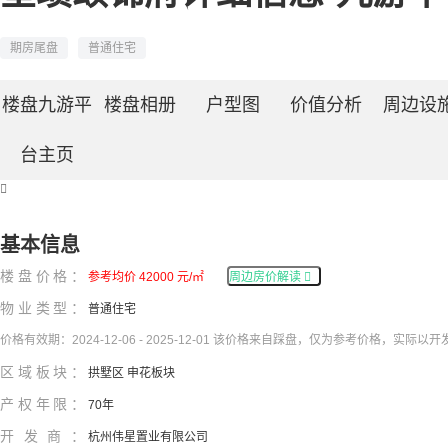
期房尾盘
普通住宅
楼盘九游平
楼盘相册
户型图
价值分析
周边设
台主页

基本信息
楼盘价格：
参考均价 42000 元/㎡
周边房价解读

物业类型：
普通住宅
价格有效期：2024-12-06 - 2025-12-01 该价格来自踩盘，仅为参考价格，实际以
区域板块：
拱墅区 申花板块
产权年限：
70年
开发商：
杭州伟星置业有限公司