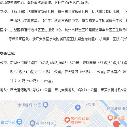
商场或购物中心：海外海杭州商城、万达中心(万达广场) 等。
学校：【幼儿园】杭州市宸新幼儿园、杭州市拱宸桥幼儿园、幼杭州和睦幼儿园；【
干山路小学教育集；【中学】杭州市启航中学、华东师范大学附属杭州学校、杭
医疗：拱墅区和睦街道社区卫生服务中心、杭州市拱墅区和睦街道华丰社区卫生服务
牙齿矫正医院、浙江大学医学院附属口腔医院(紫金港院区)、杭州第二医院-门
交通状况：
公交：距湖州街杭行路口（47路; 48路; 98路）670米；距桃园里（57路; 58路; 191路;
路; 98路; 513路; 7098m路）1公里；距大运河（65路）1.1公里；距水宫桥（57路; 58
门（131路; 503路）1.3公里。
地铁：距大运河地铁5号线1.1公里；距北大桥地铁10号线1.6公里；距萍水街地铁5号