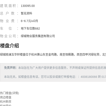
建筑面积：
130095.00
总户数：
暂无资料
物业费：
6~6.7元/㎡/月
车位：
地下车位数682
物业公司：
绿城物业服务集团有限公司
楼盘介绍
绿城晓澜玉华轩楼盘位于杭州萧山东至金鸡路，南至恒枫路，西至四甲河绿化带，北
免责声明：
本站旨在为广大用户提供更多信息服务，不声明或保证所提供信息的
本站无关。如楼盘信息有误，您可以投诉或拨打举报电话：：4008180066 转 017
热门楼盘(详情)
周边楼盘
杭州新房