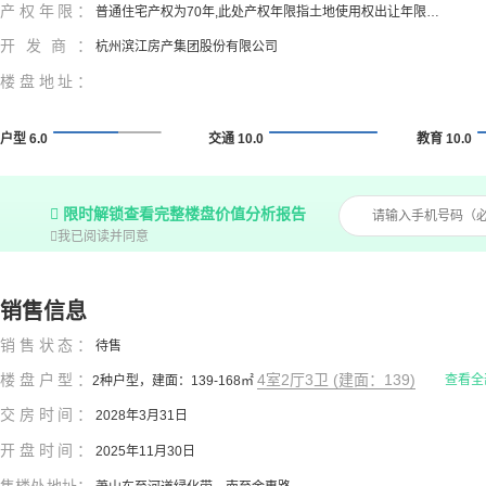
产权年限：
普通住宅产权为70年,此处产权年限指土地使用权出让年限，房源
开发商：
杭州滨江房产集团股份有限公司
楼盘地址：
户型 6.0
交通 10.0
教育 10.0

限时解锁查看完整楼盘价值分析报告

我已阅读并同意
销售信息
销售状态：
待售
楼盘户型：
4室2厅3卫 (建面：139)
查看全
2种户型，建面：139-168㎡
交房时间：
2028年3月31日
开盘时间：
2025年11月30日