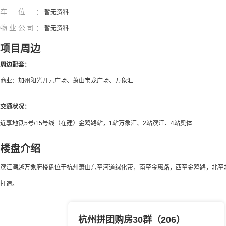
车位：
暂无资料
物业公司：
暂无资料
项目周边
周边配套：
商业：加州阳光开元广场、萧山宝龙广场、万象汇
交通状况：
近享地铁5号/15号线（在建）金鸡路站，1站万象汇、2站滨江、4站奥体
楼盘介绍
滨江潮越万象府楼盘位于杭州萧山东至河道绿化带，南至金惠路，西至金鸡路，北至北干中
打造。
杭州拼团购房30群（206）
滨江潮越万象府到底好不好?