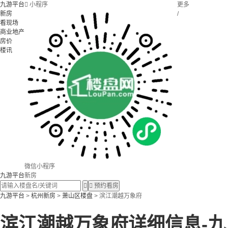
九游平台

小程序
更多
新房
/
看现场
商业地产
房价
楼讯
微信小程序
九游平台
新房


预约看房
九游平台
>
杭州新房
>
萧山区楼盘
> 滨江潮越万象府
滨江潮越万象府详细信息-九