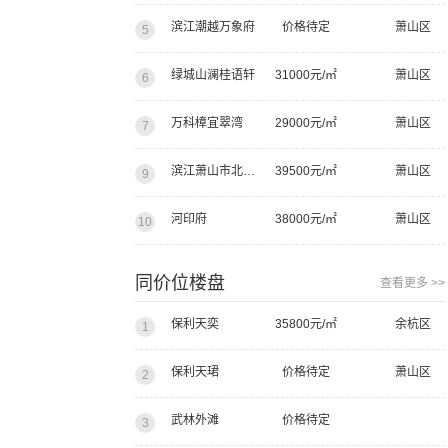
滨江潮越万象府
价格待定
萧山区
5
绿城山澜桂语轩
31000元/㎡
萧山区
6
万科樟宜翠湾
29000元/㎡
萧山区
7
滨江萧山市北西项目
39500元/㎡
萧山区
9
河印府
38000元/㎡
萧山区
10
同价位楼盘
查看更多 >>
保利天奕
35800元/㎡
余杭区
1
保利天珺
价格待定
萧山区
2
武林外滩
价格待定
3