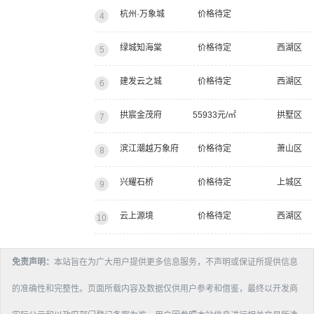
杭州·万象城
价格待定
4
绿城知海棠
价格待定
西湖区
5
建发云之城
价格待定
西湖区
6
拱宸金茂府
55933元/㎡
拱墅区
7
滨江潮越万象府
价格待定
萧山区
8
兴耀石桥
价格待定
上城区
9
云上源境
价格待定
西湖区
10
免责声明：
本站旨在为广大用户提供更多信息服务，不声明或保证所提供信息
的准确性和完整性。页面所载内容及数据仅供用户参考和借鉴，最终以开发商