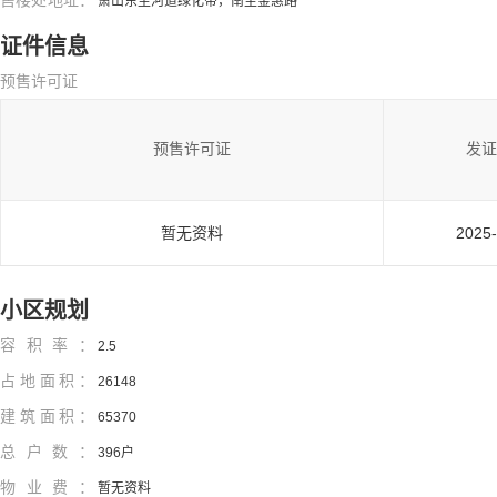
售楼处地址：
萧山东至河道绿化带，南至金惠路
证件信息
预售许可证
预售许可证
发证
暂无资料
2025-
小区规划
容积率：
2.5
占地面积：
26148
建筑面积：
65370
总户数：
396户
物业费：
暂无资料