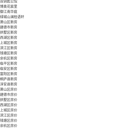
双钥匙公馆
博奥花宸里
御江南华庭
绿城山澜桂语轩
萧山区新房
建德市新房
拱墅区新房
西湖区新房
上城区新房
滨江区新房
钱塘区新房
余杭区新房
临平区新房
临安区新房
富阳区新房
桐庐县新房
淳安县新房
萧山区房价
建德市房价
拱墅区房价
西湖区房价
上城区房价
滨江区房价
钱塘区房价
余杭区房价