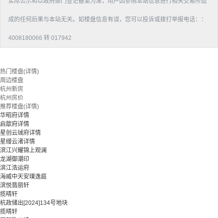
实际公示和以政府部门登记备案为准，用户因参照本站信息进行相关交易所造
成的任何后果与本站无关。如楼盘信息有误，您可以投诉或拨打举报电话：：
4008180066 转 017942
热门楼盘(详情)
周边楼盘
杭州新房
杭州房价
推荐楼盘(详情)
华昭府详情
启歆府详情
星创云珹府详情
星缦云渚详情
滨江兴耀锦上观澜
龙湖御潮印
滨江浩运府
海威中天安璞逸庭
滨悦翡丽轩
揽晴轩
杭政储出[2024]134号地块
揽晴轩