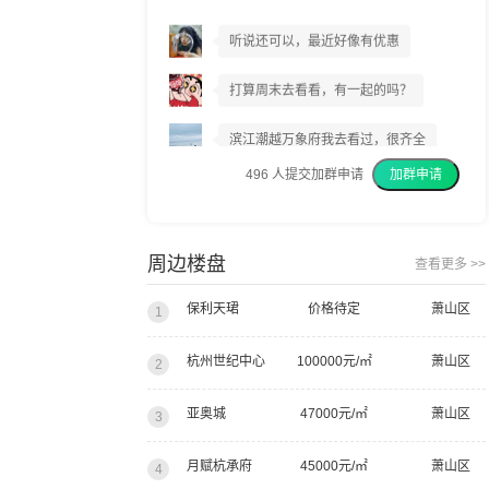
听说还可以，最近好像有优惠
打算周末去看看，有一起的吗？
滨江潮越万象府我去看过，很齐全
496
人提交加群申请
加群申请
我上周已经交了意向金
我建议你们都去看看
周边楼盘
查看更多 >>
保利天珺
价格待定
萧山区
1
杭州世纪中心
100000元/㎡
萧山区
2
亚奥城
47000元/㎡
萧山区
3
月赋杭承府
45000元/㎡
萧山区
4