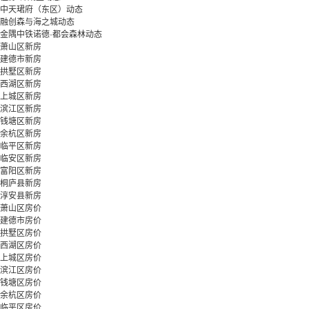
中天珺府（东区）动态
融创森与海之城动态
金隅中铁诺德·都会森林动态
萧山区新房
建德市新房
拱墅区新房
西湖区新房
上城区新房
滨江区新房
钱塘区新房
余杭区新房
临平区新房
临安区新房
富阳区新房
桐庐县新房
淳安县新房
萧山区房价
建德市房价
拱墅区房价
西湖区房价
上城区房价
滨江区房价
钱塘区房价
余杭区房价
临平区房价