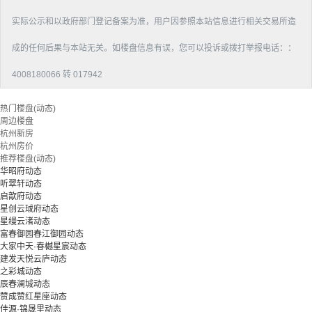
实际公示和以政府部门登记备案为准，用户因参照本站信息进行相关交易所造
成的任何后果与本站无关。如楼盘信息有误，您可以投诉或拨打举报电话：：
4008180066 转 017942
热门楼盘(动态)
周边楼盘
杭州新房
杭州房价
推荐楼盘(动态)
华昭府动态
听翠轩动态
启歆府动态
星创云珹府动态
星缦云渚动态
富春御园春江御园动态
大家中天·春樾星宸动态
建发天悦云庐动态
之彩城动态
辰春澜城动态
赞成赞红星座动态
佳源·锦晟里动态