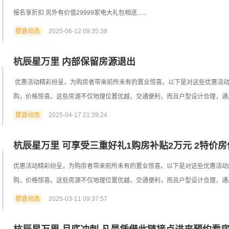
报名享折扣 另外有价值29999家电大礼包相送......
楼盘动态
2025-06-12 09:35:38
杭辰星万里 内部保留房源退出
优惠活动精彩纷呈，为购房者带来前所未有的置业惊喜。以下是对这些优惠活动
购，价格惊喜。这些房源不仅地理位置优越，交通便利，而且户型设计合理，通风采光
楼盘动态
2025-04-17 21:39:24
杭辰星万里 可享受三重好礼1购房补贴2万元 2特价
优惠活动精彩纷呈，为购房者带来前所未有的置业惊喜。以下是对这些优惠活动
购，价格惊喜。这些房源不仅地理位置优越，交通便利，而且户型设计合理，通风采光
楼盘动态
2025-03-11 09:37:57