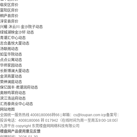
临安区房价
富阳区房价
桐庐县房价
淳安县房价
兴耀·沐云川·金沙院子动态
绿城湖映金沙轩 动态
青潮汇中心动态
志合鑫悦大厦动态
汤联阁动态
如玺华院动态
点点公寓动态
华师家园动态
长新博澜大厦动态
金滨商厦动态
荣绅澜庭动态
保亿国丰·君潮润府动态
奥映鸣翠府动态
滨江浩运府动态
汇而泰商业中心动态
网站地图
全国统一服务热线 4008180066转66 | 邮箱：
cs@loupan.com
icp备案号：
投诉电话：4008180066 转 017942（在线时间为周一至周五9:00-18:00）
九游平台 copyright 东莞楼盘网网络科技有限公司
楼盘网产品使用意见反馈