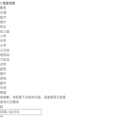

楼盘地图
教育
交通
医疗
银行
商业
幼儿园
小学
中学
大学
公交站
地铁站
汽车站
诊所
医院
银行
商场
超市
市场
楼盘
很抱歉，该配套下无相关内容，请查看其它配套
查询公交路线
起