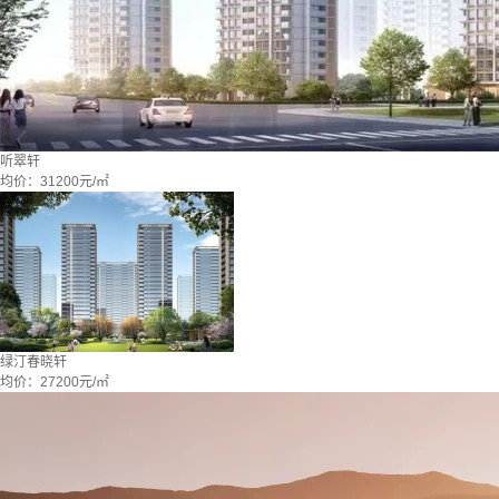
听翠轩
均价：
31200元/㎡
绿汀春晓轩
均价：
27200元/㎡