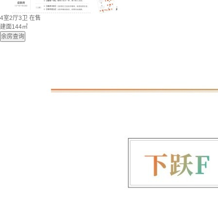
4室2厅3卫
在售
建面144㎡
余房查询