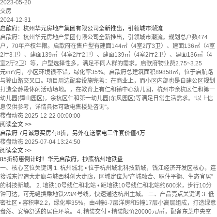
2023-05-20
交房
2024-12-31
启歆府：杭州华元房地产集团有限公司全新推出，引领城市潮流
启歆府：杭州华元房地产集团有限公司全新推出，引领城市潮流。规划总户数474
户，70年产权年限。启歆府在售户型有建面144㎡（4室2厅3卫）、建面136㎡（4室
2厅3卫）、建面139㎡（4室2厅2卫）、建面139㎡（4室2厅2卫）、建面136㎡（4
室2厅2卫）等，户型选择性多，满足不同人群的需求。启歆府物业费2.75~3.25
元/m²/月，小区环境很不错，绿化率35%。启歆府总建筑面积89858㎡，位于启航路
与獐山路交叉口。项目周边配套设施完善：在商业上，而小区内部也是自建公区规划
打造全龄段休闲活动场地。，在教育上有仁和镇中心幼儿园，杭州市余杭区仁和第一
幼儿园(獐山园区)，余杭区仁和第一幼儿园(东风园区)等满足日常生活需求。“以上信
息仅供参考，详情具体可致电售楼处咨询”。
楼盘动态
2025-12-22 00:00:00
阅读全文 >>
启歆府 7月诚意买房有8折，另外在送家电三件套价值4万
楼盘动态
2025-07-04 13:24:50
阅读全文 >>
85折特惠倒计时！华元启歆府，抄底杭州地铁盘
一、核心区位关键词 1. 杭州城北 • 位于杭州城北科技新城，钱江经济开发区核心，连
接城东智造大走廊与城西科创大走廊，区域定位为“产城融合、职住平衡、生态宜居”
的科技新城。 2. 地铁10号线仁和北站 • 距地铁10号线仁和北站约600米，步行10分
钟可达，可无缝换乘地铁2/3/4号线，快速通达杭州主城。 二、产品亮点关键词 3. 低
密社区 • 容积率2.2，绿化率35%，由4幢6-7层洋房和5幢17层小高层组成，打造绿意
盎然、安静舒适的居住环境。 4. 精装交付 • 精装限价20000元/㎡，配备东芝中央空