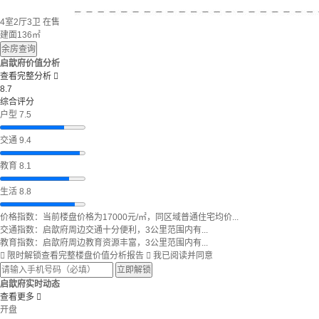
4室2厅3卫
在售
建面136㎡
余房查询
启歆府价值分析
查看完整分析

8.7
综合评分
户型 7.5
交通 9.4
教育 8.1
生活 8.8
价格指数：当前楼盘价格为17000元/㎡，同区域普通住宅均价...
交通指数：启歆府周边交通十分便利，3公里范围内有...
教育指数：启歆府周边教育资源丰富，3公里范围内有...

限时解锁查看完整楼盘价值分析报告

我已阅读并同意
立即解锁
启歆府实时动态
查看更多

开盘