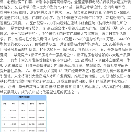
调、老板厨房三件套、末端净水器等高端家电，全屋壁纸和电视机岩板背景墙提升装
修档次。 5. 四叶草户型 • 主力户型为75-144㎡，经典四叶草设计，空间利用率高，
得房率80%-95%，满足刚需及改善需求。 三、配套资源关键词 6. 全龄教育 • 500米
内覆盖仁和幼儿园、仁和中心小学、浙江外国语学院附属仁和中学、新理想高中，实
现目送式教育。 7. 医疗配套 • 700米内规划在建城市综合医院（杭师大附属仁和分
院），提供便捷医疗服务。 8. 商业综合体 • 毗邻芳正国际广场、启航城（星巴克、必
胜客、麦当劳等已签约），700米范围内还有仁和最大农贸市场，满足日常生活需
求。 四、价格与性价比关键词 9. 总价230万起 • 75㎡户型总价约230万起，144㎡户
型总价约400-500万，价格优势明显，适合刚需及改善型购房者。 10. 85折特惠 • 项
目部分房源享85折优惠，10套230万一口价房源，性价比突出。 五、开发商与品质关
键词 11. 华元房产 • 浙江省房地产十强品牌企业，浙江购房者最信赖的八大地产品牌
之一，具备丰富的开发经验和良好的市场口碑。 12. 品质标杆 • 项目外立面采用一体
板 大面积玻璃，打造高颜值建筑；内部配备风雨连廊、景观绿道、全龄社交空间等，
提升居住品质。 六、未来潜力关键词 13. 钱江经济开发区 • 区域定位为杭州城北产业
引领地，未来将吸引大量高端人才和产业资源，推动房价增值。 14. 双地铁交汇 • 地
铁10号线与规划中的杭德轻轨交汇，形成立体交通网络，提升区域通达性和物业价
值。 总结：华元启歆府以“地铁 低密 精装 教育 商业”为核心卖点，结合高性价比和区
域发展潜力，成为杭州城北改善型住宅的优选之一。