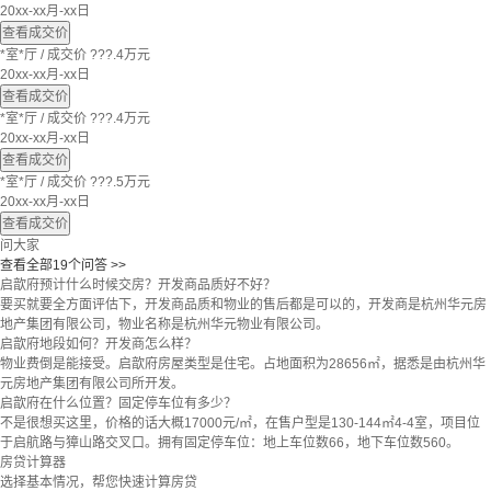
20xx-xx月-xx日
查看成交价
*室*厅
/
成交价 ???.4万元
20xx-xx月-xx日
查看成交价
*室*厅
/
成交价 ???.4万元
20xx-xx月-xx日
查看成交价
*室*厅
/
成交价 ???.5万元
20xx-xx月-xx日
查看成交价
问大家
查看全部19个问答 >>
启歆府预计什么时候交房？开发商品质好不好？
要买就要全方面评估下，开发商品质和物业的售后都是可以的，开发商是杭州华元房
地产集团有限公司，物业名称是杭州华元物业有限公司。
启歆府地段如何？开发商怎么样？
物业费倒是能接受。启歆府房屋类型是住宅。占地面积为28656㎡，据悉是由杭州华
元房地产集团有限公司所开发。
启歆府在什么位置？固定停车位有多少？
不是很想买这里，价格的话大概17000元/㎡，在售户型是130-144㎡4-4室，项目位
于启航路与獐山路交叉口。拥有固定停车位：地上车位数66，地下车位数560。
房贷计算器
选择基本情况，帮您快速计算房贷