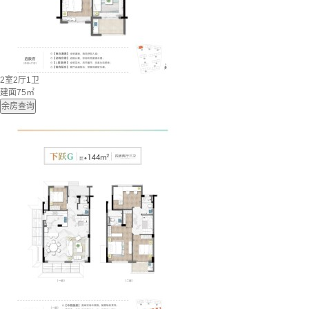
2室2厅1卫
建面75㎡
余房查询