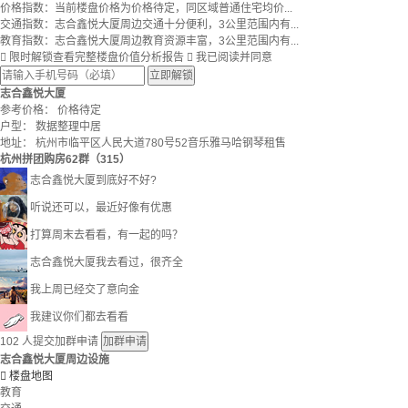
价格指数：当前楼盘价格为价格待定，同区域普通住宅均价...
交通指数：志合鑫悦大厦周边交通十分便利，3公里范围内有...
教育指数：志合鑫悦大厦周边教育资源丰富，3公里范围内有...

限时解锁查看完整楼盘价值分析报告

我已阅读并同意
立即解锁
志合鑫悦大厦
参考价格：
价格待定
户型：
数据整理中居
地址：
杭州市临平区人民大道780号52音乐雅马哈钢琴租售
杭州拼团购房62群（315）
志合鑫悦大厦到底好不好?
听说还可以，最近好像有优惠
打算周末去看看，有一起的吗？
志合鑫悦大厦我去看过，很齐全
我上周已经交了意向金
我建议你们都去看看
102
人提交加群申请
加群申请
志合鑫悦大厦周边设施

楼盘地图
教育