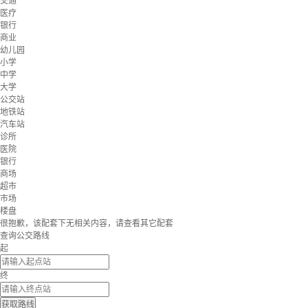
交通
医疗
银行
商业
幼儿园
小学
中学
大学
公交站
地铁站
汽车站
诊所
医院
银行
商场
超市
市场
楼盘
很抱歉，该配套下无相关内容，请查看其它配套
查询公交路线
起
终
获取路线