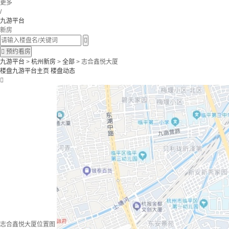
更多
/
九游平台
新房


预约看房
九游平台
>
杭州新房
>
全部
> 志合鑫悦大厦
楼盘九游平台主页
楼盘动态

志合鑫悦大厦位置图