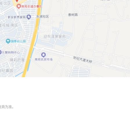
开发商为准。