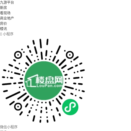
九游平台
新房
看现场
商业地产
房价
楼讯

小程序
微信小程序