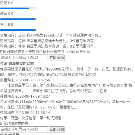
交通 8.0
教育 9.9
生活 9.9
价格指数：当前楼盘价格为18980元/㎡，同区域普通住宅均价...
交通指数：佳源·锦晟里周边交通十分便利，3公里范围内有...
教育指数：佳源·锦晟里周边教育资源丰富，3公里范围内有...

限时解锁查看完整楼盘价值分析报告

我已阅读并同意
立即解锁
佳源·锦晟里实时动态
佳源锦晟里项目在售户型均价约20000元/平方，具体一房一价，在售户型建面约49、
82、89方，楼盘地址为临安-临安锦北街道白泥路与西墅街交...
楼盘动态
2023-06-28 08:57:56
佳源锦晟里位于临天路与北排街交叉口,由杭州铭源房地产开发有限公司开发,物
业是佳源物业。 稀缺小面积住宅19方，总价约97万起! 在售...
楼盘动态
2023-06-17 09:46:27
佳源锦晟里项目高层21900元/m²小高层21300元/m²洋房21300元/m²，具体一房一
价，在售户型建面约49、82、89方，楼盘地址...
楼盘动态
2023-06-02 11:38:14
优惠、开盘、交房信息，第一时间知道 ~

我已阅读并同意
立即订阅