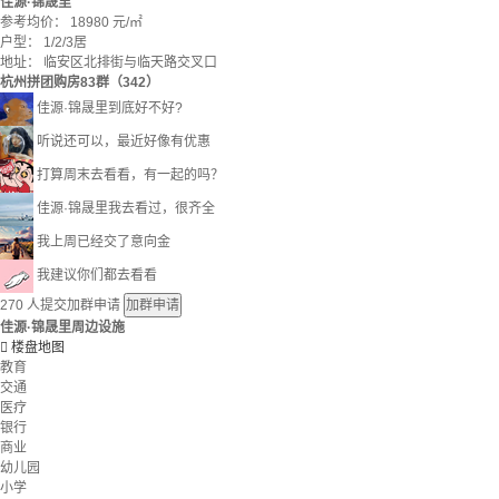
佳源·锦晟里
参考均价：
18980
元/㎡
户型：
1/2/3居
地址：
临安区北排街与临天路交叉口
杭州拼团购房83群（342）
佳源·锦晟里到底好不好?
听说还可以，最近好像有优惠
打算周末去看看，有一起的吗？
佳源·锦晟里我去看过，很齐全
我上周已经交了意向金
我建议你们都去看看
270
人提交加群申请
加群申请
佳源·锦晟里周边设施

楼盘地图
教育
交通
医疗
银行
商业
幼儿园
小学