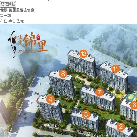
获取路线
佳源·锦晟里楼栋信息
第一期
在售
待售
售完