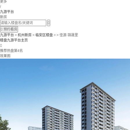
更多
/
九游平台
新房


预约看房
九游平台
>
杭州新房
>
临安区楼盘
> > 佳源·锦晟里
楼盘九游平台主页

推荐热盘第4名
效果图