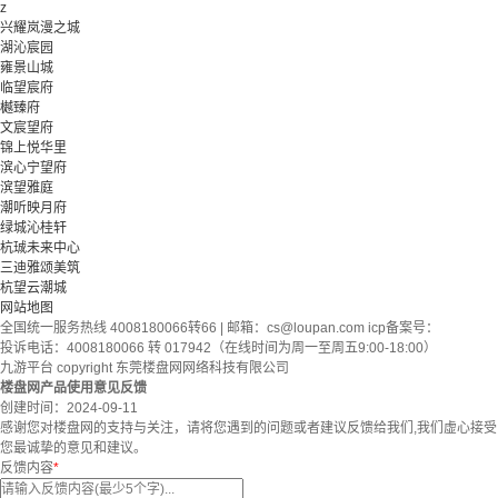
z
兴耀岚漫之城
湖沁宸园
雍景山城
临望宸府
樾臻府
文宸望府
锦上悦华里
滨心宁望府
滨望雅庭
潮听映月府
绿城沁桂轩
杭珹未来中心
三迪雅颂美筑
杭望云潮城
网站地图
全国统一服务热线 4008180066转66 | 邮箱：
cs@loupan.com
icp备案号：
投诉电话：4008180066 转 017942（在线时间为周一至周五9:00-18:00）
九游平台 copyright 东莞楼盘网网络科技有限公司
楼盘网产品使用意见反馈
创建时间：
2024-09-11
感谢您对楼盘网的支持与关注，请将您遇到的问题或者建议反馈给我们,我们虚心接受
您最诚挚的意见和建议。
反馈内容
*