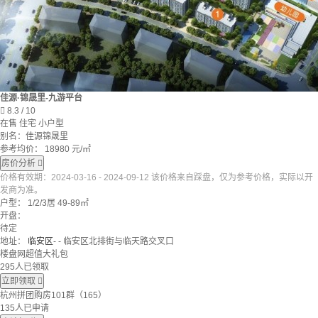
佳源·锦晟里-九游平台

8.3
/ 10
在售
住宅
小户型
别名：佳源锦晟里
参考均价：
18980
元/㎡
房价分析

价格有效期：2024-03-16 - 2024-09-12 该价格来自踩盘，仅为参考价格，实际以开
发商为准。
户型：
1/2/3居 49-89㎡
开盘：
待定
地址：
临安区
- - 临安区北排街与临天路交叉口
楼盘网超值大礼包
295人已领取
立即领取

杭州拼团购房101群（165）
135人已申请