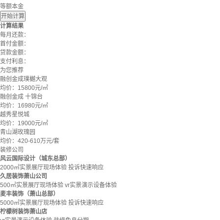
等额本金
开始计算
计算结果
每月还款：
首付金额：
贷款金额：
支付利息：
为您推荐
融创金成璞樾大观
均价：
15800元/㎡
融创金成 十锦台
均价：
16980元/㎡
越秀星悦城
均价：
19000元/㎡
青山湖玫瑰园
均价：
420-610万元/套
装修公司
风云国际设计（城东总部）
2000㎡实景展厅现场体验
投诉快速响应
久居装饰萧山公司
500㎡实景展厅现场体验
vr实景演示设备体验
麦丰装饰（萧山总部）
5000㎡实景展厅现场体验
投诉快速响应
柠檬树装饰萧山店