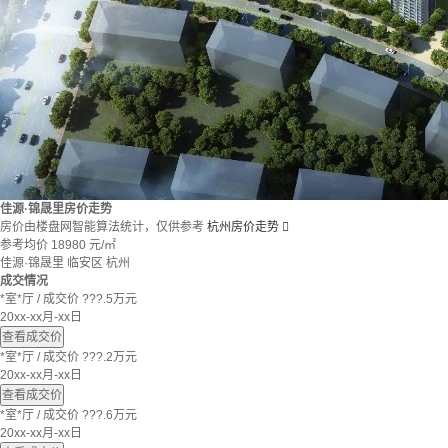
佳源·锦晟里房价走势
房价由楼盘网智能算法统计，仅供参考
杭州房价走势

参考均价
18980
元/㎡
佳源·锦晟里
临安区
杭州
成交情况
*室*厅
/
成交价 ???.5万元
20xx-xx月-xx日
查看成交价
*室*厅
/
成交价 ???.2万元
20xx-xx月-xx日
查看成交价
*室*厅
/
成交价 ???.6万元
20xx-xx月-xx日