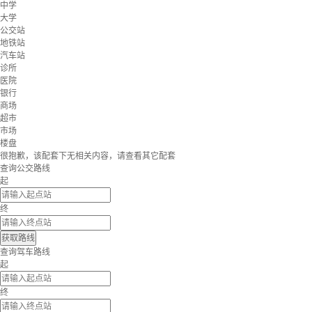
中学
大学
公交站
地铁站
汽车站
诊所
医院
银行
商场
超市
市场
楼盘
很抱歉，该配套下无相关内容，请查看其它配套
查询公交路线
起
终
获取路线
查询驾车路线
起
终