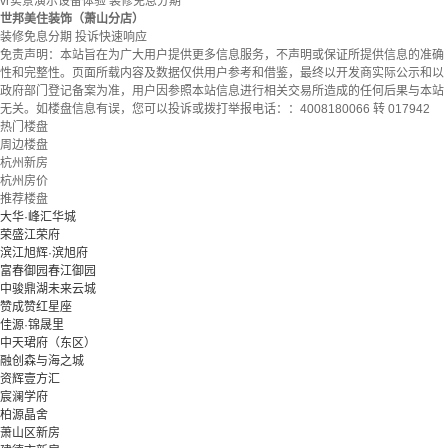
vr实景演示设备体验
装修免息分期
世邦美住装饰（萧山分店）
装修免息分期
投诉快速响应
免责声明：
本站旨在为广大用户提供更多信息服务，不声明或保证所提供信息的准确
性和完整性。页面所载内容及数据仅供用户参考和借鉴，最终以开发商实际公示和以
政府部门登记备案为准，用户因参照本站信息进行相关交易所造成的任何后果与本站
无关。如楼盘信息有误，您可以投诉或拨打举报电话：：4008180066 转 017942
热门楼盘
周边楼盘
杭州新房
杭州房价
推荐楼盘
大华·峰汇华城
荣盛江荣府
滨江旭辉·滨旭府
富春御园春江御园
中骏鼎湖未来云城
赞成赞红星座
佳源·锦晟里
中天珺府（东区）
融创森与海之城
资辉壹方汇
宸澜学府
柏源晶舍
萧山区新房