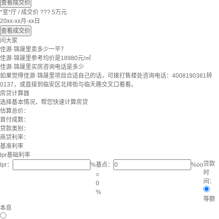
查看成交价
*室*厅
/
成交价 ???.5万元
20xx-xx月-xx日
查看成交价
问大家
佳源·锦晟里卖多少一平？
佳源·锦晟里参考均价是18980元/㎡
佳源·锦晟里买房咨询电话是多少
如果觉得佳源·锦晟里项目合适自己的话，可拨打售楼处咨询电话：4008190381转
0137，或直接到临安区北排街与临天路交叉口看看。
房贷计算器
选择基本情况，帮您快速计算房贷
估算总价：
首付成数：
贷款类别：
商贷利率：
基准利率
lpr基础利率
贷款
lpr：
%
基点：
%oo
时
=
间：
0
%
等额
本息