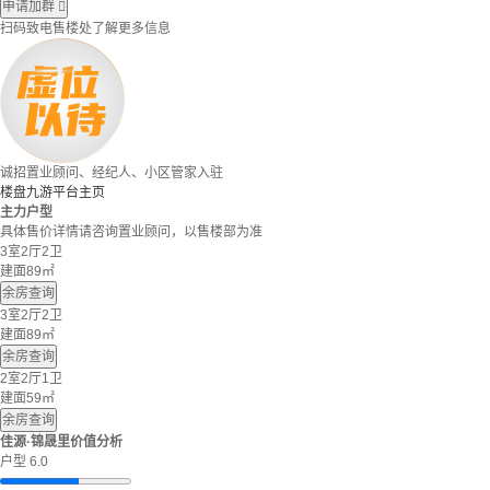
申请加群

扫码致电售楼处了解更多信息
诚招置业顾问、经纪人、小区管家入驻
楼盘九游平台主页
主力户型
具体售价详情请咨询置业顾问，以售楼部为准
3室2厅2卫
建面89㎡
余房查询
3室2厅2卫
建面89㎡
余房查询
2室2厅1卫
建面59㎡
余房查询
佳源·锦晟里价值分析
户型 6.0