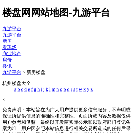
楼盘网网站地图-九游平台
九游平台
九游平台
新房
看现场
商业地产
房价
楼讯
九游平台
>
新房楼盘
杭州楼盘大全
a
b
c
d
e
f
g
h
i
j
k
l
m
n
o
p
q
r
s
t
w
x
y
z
k
免责声明：本站旨在为广大用户提供更多信息服务，不声明或
保证所提供信息的准确性和完整性。页面所载内容及数据仅供
用户参考和借鉴，最终以开发商实际公示和以政府部门登记备
案为准，用户因参照本站信息进行相关交易所造成的任何后果