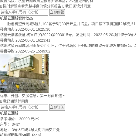
教育指数：杭望云潮城周边教育资源丰富，3公里范围内有...

限时解锁查看完整楼盘价值分析报告

我已阅读并同意
立即解锁
杭望云潮城实时动态
融创杭望云潮城6幢共108套于5月30日开盘并清盘。项目接下来将加推2号楼共108
楼盘动态
2022-06-01 16:25:30
杭望云潮城获证 杭售许字(2022)第003015号，发证时间：2022-05-20项目位于3
楼盘动态
2022-06-01 16:23:41
杭州杭望云潮城容积率多少？近日，位于钱塘区下沙板块的杭望云潮城发布销售公示方案，本次加推 6
楼盘导购
2022-05-25 15:49:02
优惠、开盘、交房信息，第一时间知道 ~

我已阅读并同意
立即订阅
杭望云潮城
参考均价：
30000
元/㎡
户型：
3/4居
地址：
3号大街与4号大街西南交汇处
杭州拼团购房59群（446）