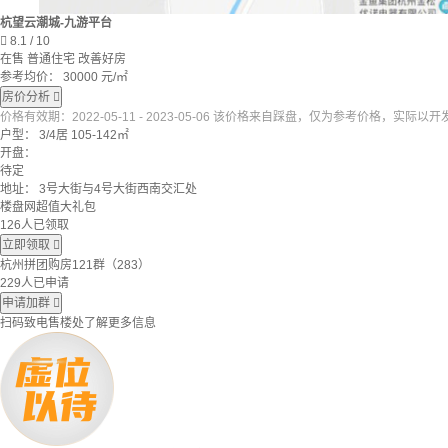
杭望云潮城-九游平台

8.1
/ 10
在售
普通住宅
改善好房
参考均价：
30000
元/㎡
房价分析

价格有效期：2022-05-11 - 2023-05-06 该价格来自踩盘，仅为参考价格，实际以
户型：
3/4居 105-142㎡
开盘：
待定
地址：
3号大街与4号大街西南交汇处
楼盘网超值大礼包
126人已领取
立即领取

杭州拼团购房121群（283）
229人已申请
申请加群

扫码致电售楼处了解更多信息