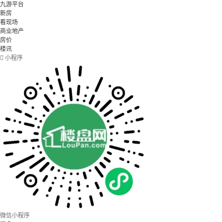
九游平台
新房
看现场
商业地产
房价
楼讯

小程序
微信小程序