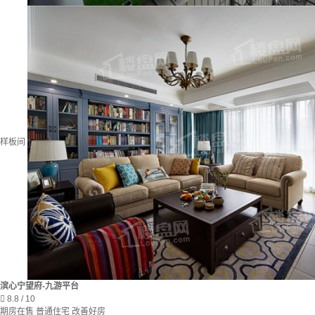
样板间
滨心宁望府-九游平台

8.8
/ 10
期房在售
普通住宅
改善好房