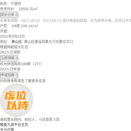
别名：宁望府
参考均价：
33500
元/㎡
房价分析

价格有效期：2022-09-26 - 2023-09-21 该价格来自踩盘，仅为参考价格，实际以
户型：
3/4居 108-142㎡
开盘：
2022年5月23日
地址：
萧山区
- 萧山区建设四路与万向路交叉口
楼盘网超值大礼包
282人已领取
立即领取

杭州拼团购房186群（157）
203人已申请
申请加群

扫码致电售楼处了解更多信息
诚招置业顾问、经纪人、小区管家入驻
楼盘九游平台主页
主力户型