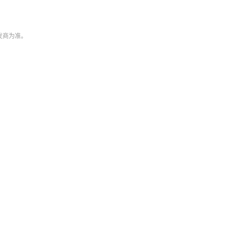
开发商为准。