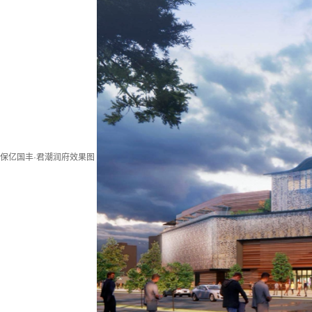
保亿国丰·君潮润府效果图