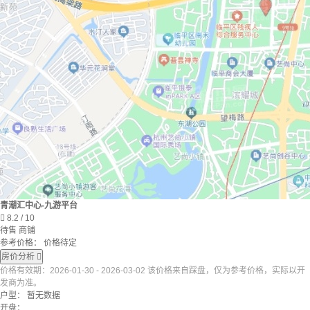
青潮汇中心-九游平台

8.2
/ 10
待售
商铺
参考价格：
价格待定
房价分析

价格有效期：2026-01-30 - 2026-03-02 该价格来自踩盘，仅为参考价格，实际以开
发商为准。
户型：
暂无数据
开盘：