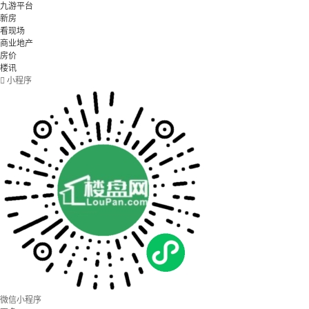
九游平台
新房
看现场
商业地产
房价
楼讯

小程序
微信小程序