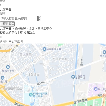
更多
/
九游平台
新房


预约看房
九游平台
>
杭州新房
>
全部
> 青潮汇中心
楼盘九游平台主页
楼盘动态

青潮汇中心位置图