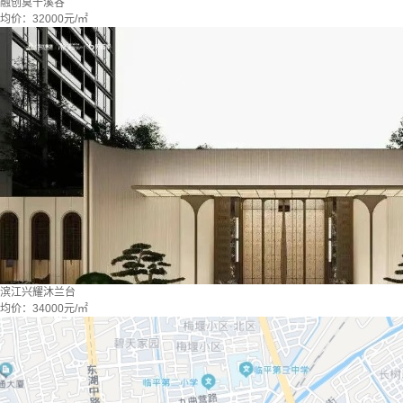
融创莫干溪谷
均价：
32000元/㎡
滨江兴耀沐兰台
均价：
34000元/㎡