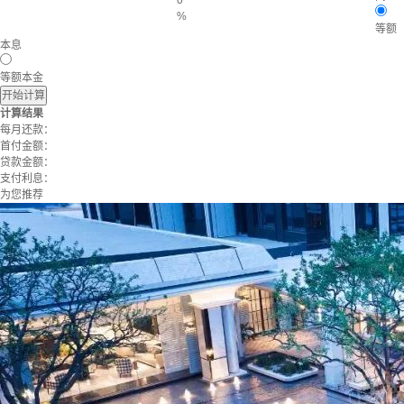
0
%
等额
本息
等额本金
开始计算
计算结果
每月还款：
首付金额：
贷款金额：
支付利息：
为您推荐