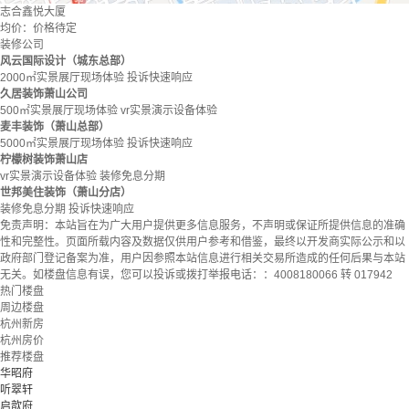
志合鑫悦大厦
均价：
价格待定
装修公司
风云国际设计（城东总部）
2000㎡实景展厅现场体验
投诉快速响应
久居装饰萧山公司
500㎡实景展厅现场体验
vr实景演示设备体验
麦丰装饰（萧山总部）
5000㎡实景展厅现场体验
投诉快速响应
柠檬树装饰萧山店
vr实景演示设备体验
装修免息分期
世邦美住装饰（萧山分店）
装修免息分期
投诉快速响应
免责声明：
本站旨在为广大用户提供更多信息服务，不声明或保证所提供信息的准确
性和完整性。页面所载内容及数据仅供用户参考和借鉴，最终以开发商实际公示和以
政府部门登记备案为准，用户因参照本站信息进行相关交易所造成的任何后果与本站
无关。如楼盘信息有误，您可以投诉或拨打举报电话：：4008180066 转 017942
热门楼盘
周边楼盘
杭州新房
杭州房价
推荐楼盘
华昭府
听翠轩
启歆府