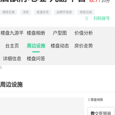
/ 10分
期房在售
洋房
普通住宅
品牌开发商
地铁沿线

扫码拨号
楼盘九游平
楼盘相册
户型图
价值分析
台主页
周边设施
楼盘动态
房价走势
详细信息
楼盘问答

周边设施

楼盘地图
教
交
医
银
商