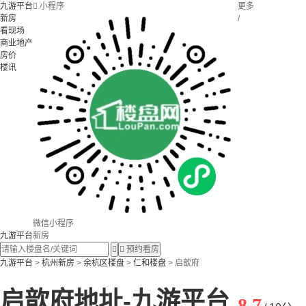
九游平台

小程序
更多
新房
/
看现场
商业地产
房价
楼讯
微信小程序
九游平台
新房


预约看房
九游平台
>
杭州新房
>
余杭区楼盘
>
仁和楼盘
> 启歆府
启歆府地址-九游平台
8.7