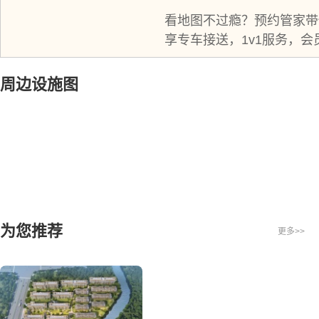
看地图不过瘾？预约管家带
享专车接送，1v1服务，会
周边设施图
为您推荐
更多>>