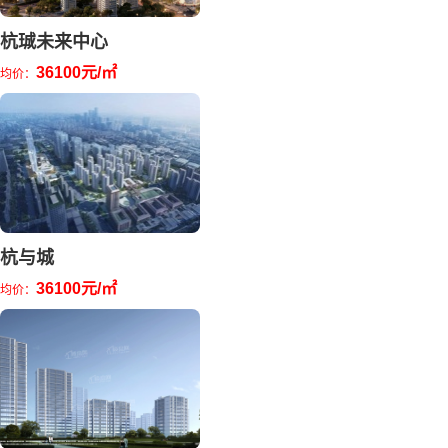
杭珹未来中心
36100元/㎡
均价：
杭与城
36100元/㎡
均价：