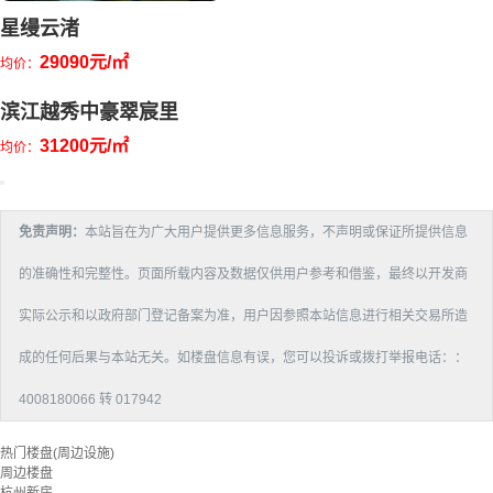
星缦云渚
29090元/㎡
均价：
滨江越秀中豪翠宸里
31200元/㎡
均价：
免责声明：
本站旨在为广大用户提供更多信息服务，不声明或保证所提供信息
的准确性和完整性。页面所载内容及数据仅供用户参考和借鉴，最终以开发商
实际公示和以政府部门登记备案为准，用户因参照本站信息进行相关交易所造
成的任何后果与本站无关。如楼盘信息有误，您可以投诉或拨打举报电话：：
4008180066 转 017942
热门楼盘(周边设施)
周边楼盘