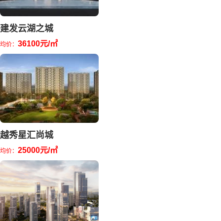
建发云湖之城
36100元/㎡
均价：
越秀星汇尚城
25000元/㎡
均价：