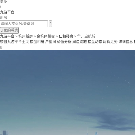
更多
/
九游平台
新房


预约看房
九游平台
>
杭州新房
>
余杭区楼盘
>
仁和楼盘
> 华元启航城
楼盘九游平台主页
楼盘相册
户型图
价值分析
周边设施
楼盘动态
房价走势
详细信息
