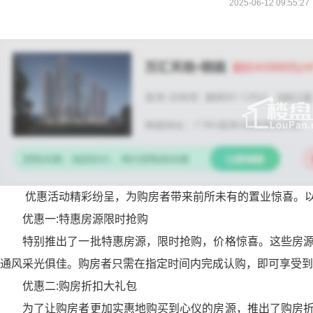
2025-06-12 09:55:27
 优惠活动精彩纷呈，为购房者带来前所未有的置业惊喜。以
优惠一:特惠房源限时抢购
特别推出了一批特惠房源，限时抢购，价格惊喜。这些房
通风采光俱佳。购房者只需在指定时间内完成认购，即可享受到
优惠二:购房折扣大礼包
为了让购房者更加实惠地购买到心仪的房源，推出了购房