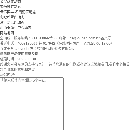
金滨商厦动态
荣绅澜庭动态
保亿国丰·君潮润府动态
奥映鸣翠府动态
滨江浩运府动态
汇而泰商业中心动态
网站地图
全国统一服务热线 4008180066转66 | 邮箱：
cs@loupan.com
icp备案号：
投诉电话：4008180066 转 017942（在线时间为周一至周五9:00-18:00）
九游平台 copyright 东莞楼盘网网络科技有限公司
楼盘网产品使用意见反馈
创建时间：
2026-01-30
感谢您对楼盘网的支持与关注，请将您遇到的问题或者建议反馈给我们,我们虚心接受
您最诚挚的意见和建议。
反馈内容
*