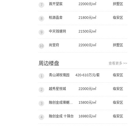
首开望宸
22000元/㎡
拱墅区
7
柏源晶舍
21800元/㎡
临安区
8
中天钱塘玥
21500元/㎡
9
尚堂府
22000元/㎡
拱墅区
10
周边楼盘
查看更多 >>
青山湖玫瑰园
420-610万元/套
临安区
1
越秀星悦城
22000元/㎡
临安区
2
融创金成璞樾大观
15800元/㎡
临安区
3
融创金成 十锦台
16980元/㎡
临安区
4