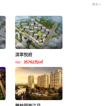
更多>>
滨萃悦府
35762元/㎡
均价：