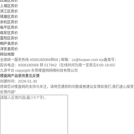
西湖区房价
上城区房价
滨江区房价
钱塘区房价
余杭区房价
临平区房价
临安区房价
富阳区房价
桐庐县房价
淳安县房价
网站地图
全国统一服务热线 4008180066转66 | 邮箱：
cs@loupan.com
icp备案号：
投诉电话：4008180066 转 017942（在线时间为周一至周五9:00-18:00）
九游平台 copyright 东莞楼盘网网络科技有限公司
楼盘网产品使用意见反馈
创建时间：
2026-01-30
感谢您对楼盘网的支持与关注，请将您遇到的问题或者建议反馈给我们,我们虚心接
反馈内容
*