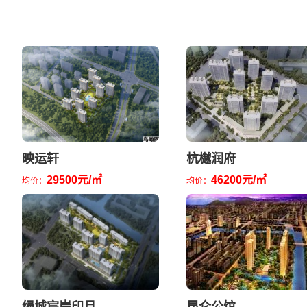
映运轩
杭樾润府
29500元/㎡
46200元/㎡
均价：
均价：