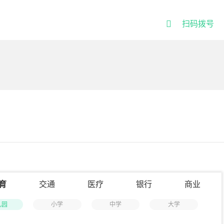

扫码拨号
育
交通
医疗
银行
商业
儿园
小学
中学
大学