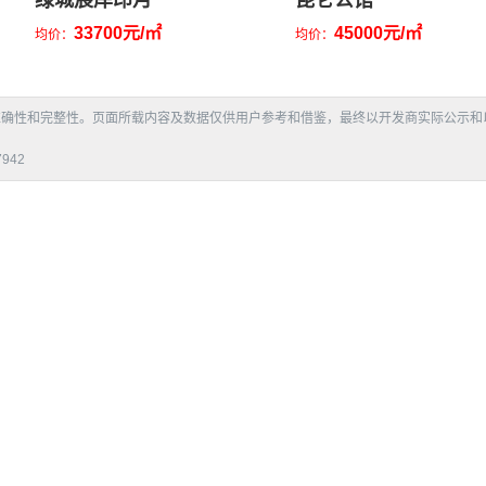
绿城宸岸印月
昆仑公馆
33700元/㎡
45000元/㎡
均价：
均价：
准确性和完整性。页面所载内容及数据仅供用户参考和借鉴，最终以开发商实际公示和
942