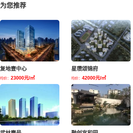
为您推荐
复地壹中心
星瓒颂锦府
23000元/㎡
42000元/㎡
均价：
均价：