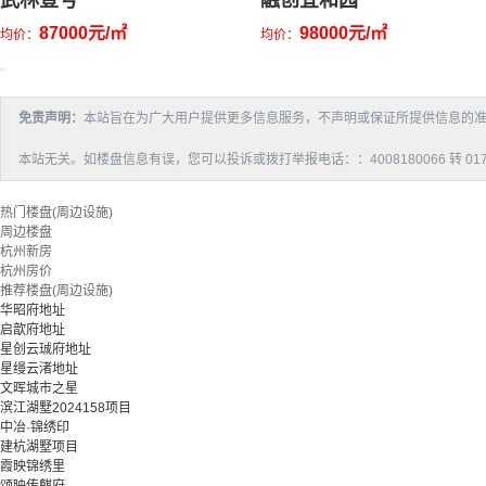
武林壹号
融创宜和园
87000元/㎡
98000元/㎡
均价：
均价：
免责声明：
本站旨在为广大用户提供更多信息服务，不声明或保证所提供信息的
本站无关。如楼盘信息有误，您可以投诉或拨打举报电话：：4008180066 转 017
热门楼盘(周边设施)
周边楼盘
杭州新房
杭州房价
推荐楼盘(周边设施)
华昭府地址
启歆府地址
星创云珹府地址
星缦云渚地址
文晖城市之星
滨江湖墅2024158项目
中冶·锦绣印
建杭湖墅项目
霞映锦绣里