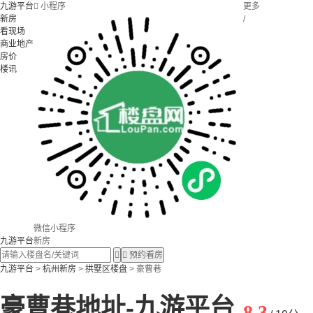
九游平台

小程序
更多
新房
/
看现场
商业地产
房价
楼讯
微信小程序
九游平台
新房


预约看房
九游平台
>
杭州新房
>
拱墅区楼盘
> 豪曹巷
豪曹巷地址-九游平台
8.3