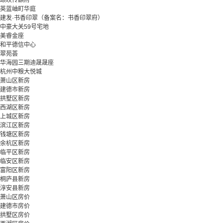
颂映传麒府
英蓝岫町华庭
建发·书香印翠（备案名：书香印翠府）
中豪大关59号宅地
美睿金座
和平德信中心
翠苑荟
华海园三期迪晟晟座
杭州中粮大悦城
萧山区新房
建德市新房
拱墅区新房
西湖区新房
上城区新房
滨江区新房
钱塘区新房
余杭区新房
临平区新房
临安区新房
富阳区新房
桐庐县新房
淳安县新房
萧山区房价
建德市房价
拱墅区房价