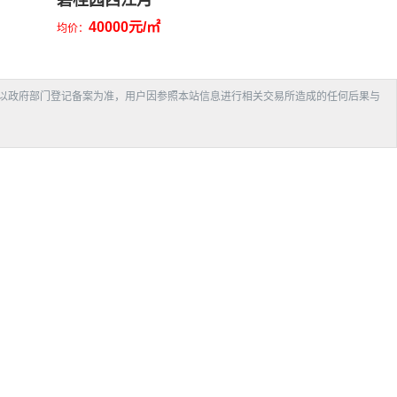
碧桂园西江月
40000元/㎡
均价：
以政府部门登记备案为准，用户因参照本站信息进行相关交易所造成的任何后果与