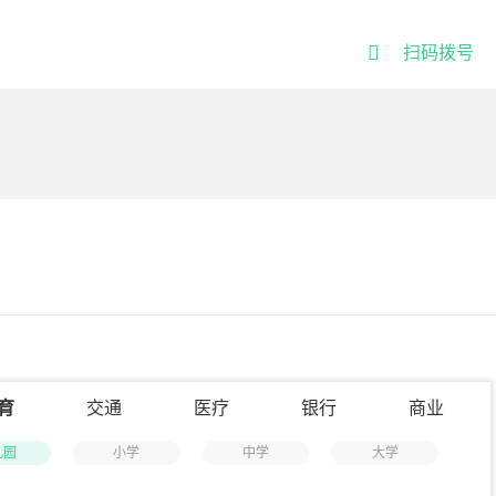

扫码拨号
育
交通
医疗
银行
商业
儿园
小学
中学
大学