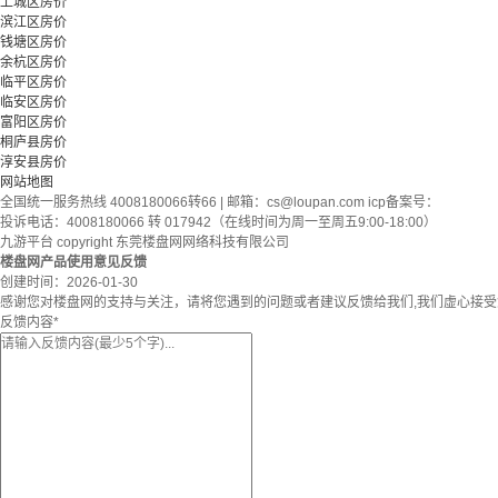
上城区房价
滨江区房价
钱塘区房价
余杭区房价
临平区房价
临安区房价
富阳区房价
桐庐县房价
淳安县房价
网站地图
全国统一服务热线 4008180066转66 | 邮箱：
cs@loupan.com
icp备案号：
投诉电话：4008180066 转 017942（在线时间为周一至周五9:00-18:00）
九游平台 copyright 东莞楼盘网网络科技有限公司
楼盘网产品使用意见反馈
创建时间：
2026-01-30
感谢您对楼盘网的支持与关注，请将您遇到的问题或者建议反馈给我们,我们虚心接
反馈内容
*