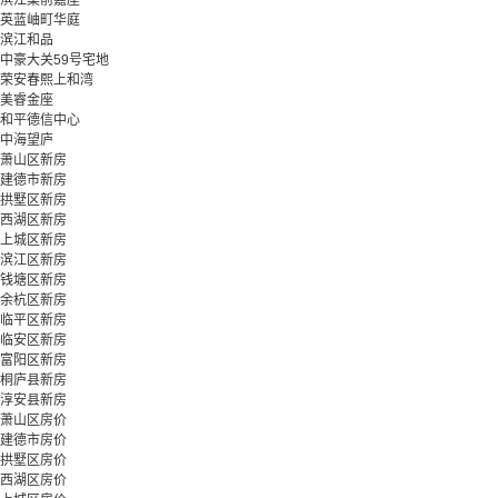
滨江棠前嘉座
英蓝岫町华庭
滨江和品
中豪大关59号宅地
荣安春熙上和湾
美睿金座
和平德信中心
中海望庐
萧山区新房
建德市新房
拱墅区新房
西湖区新房
上城区新房
滨江区新房
钱塘区新房
余杭区新房
临平区新房
临安区新房
富阳区新房
桐庐县新房
淳安县新房
萧山区房价
建德市房价
拱墅区房价
西湖区房价