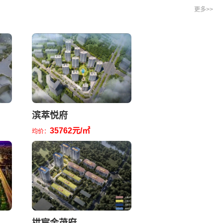
更多>>
滨萃悦府
35762元/㎡
均价：