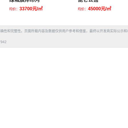
绿城宸岸印月
昆仑公馆
33700元/㎡
45000元/㎡
均价：
均价：
准确性和完整性。页面所载内容及数据仅供用户参考和借鉴，最终以开发商实际公示和
942