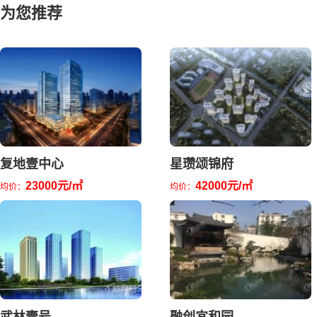
为您推荐
复地壹中心
星瓒颂锦府
23000元/㎡
42000元/㎡
均价：
均价：