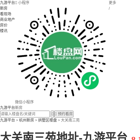
九游平台

小程序
更多
新房
/
看现场
商业地产
房价
楼讯
微信小程序
九游平台
新房


预约看房
九游平台
>
杭州新房
>
拱墅区楼盘
> 大关南三苑
大关南三苑地址-九游平台
8.