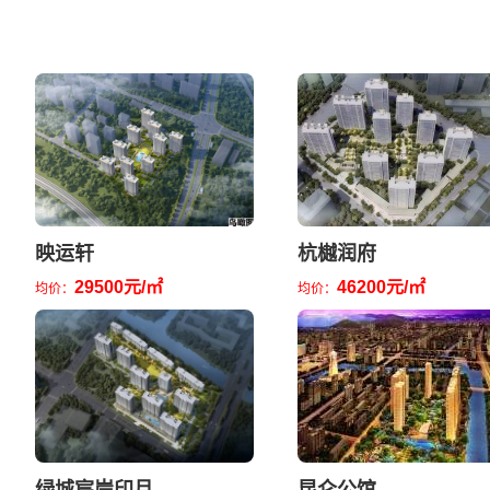
映运轩
杭樾润府
29500元/㎡
46200元/㎡
均价：
均价：