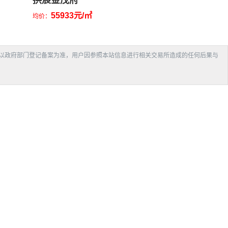
拱宸金茂府
55933元/㎡
均价：
以政府部门登记备案为准，用户因参照本站信息进行相关交易所造成的任何后果与