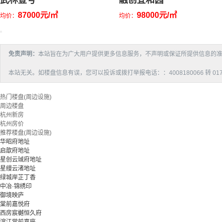
武林壹号
融创宜和园
87000元/㎡
98000元/㎡
均价：
均价：
免责声明：
本站旨在为广大用户提供更多信息服务，不声明或保证所提供信息的
本站无关。如楼盘信息有误，您可以投诉或拨打举报电话：：4008180066 转 017
热门楼盘(周边设施)
周边楼盘
杭州新房
杭州房价
推荐楼盘(周边设施)
华昭府地址
启歆府地址
星创云珹府地址
星缦云渚地址
绿城岸芷丁香
中冶·锦绣印
御境映庐
棠前嘉悦府
西房宸樾恒久府