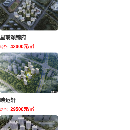
星瓒颂锦府
42000元/㎡
均价：
映运轩
29500元/㎡
均价：