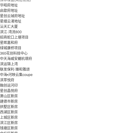
推荐楼盘(周边设施)
华昭府地址
启歆府地址
星创云珹府地址
星缦云渚地址
沄天汇大厦
滨江·湾流800
招商蛇口上塘项目
星晖嘉和府
绿城康桥项目
360花创科技中心
中天海威安樾杭璟府
滨运锦上湾
联发保利·臻和雅颂
中海•河映云集coupe
滨萃悦府
融创运河印
星创晶悦府
萧山区新房
建德市新房
拱墅区新房
西湖区新房
上城区新房
滨江区新房
钱塘区新房