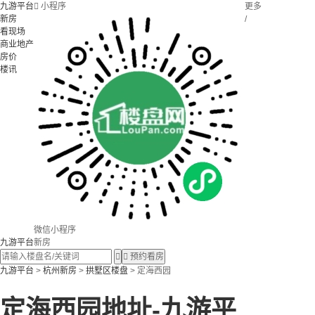
九游平台

小程序
更多
新房
/
看现场
商业地产
房价
楼讯
微信小程序
九游平台
新房


预约看房
九游平台
>
杭州新房
>
拱墅区楼盘
> 定海西园
定海西园地址-九游平