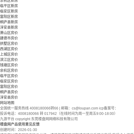
余杭区新房
临平区新房
临安区新房
富阳区新房
桐庐县新房
淳安县新房
萧山区房价
建德市房价
拱墅区房价
西湖区房价
上城区房价
滨江区房价
钱塘区房价
余杭区房价
临平区房价
临安区房价
富阳区房价
桐庐县房价
淳安县房价
网站地图
全国统一服务热线 4008180066转66 | 邮箱：
cs@loupan.com
icp备案号：
投诉电话：4008180066 转 017942（在线时间为周一至周五9:00-18:00）
九游平台 copyright 东莞楼盘网网络科技有限公司
楼盘网产品使用意见反馈
创建时间：
2026-01-30