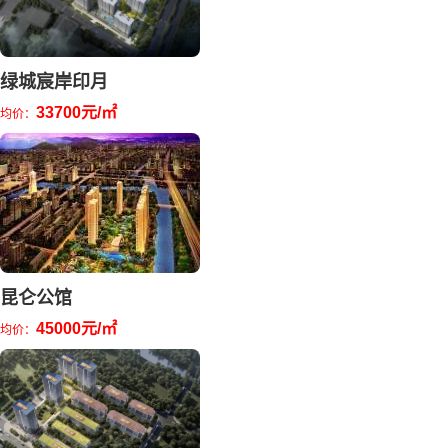
绿城宸岸印月
33700元/㎡
均价：
昆仑公馆
45000元/㎡
均价：