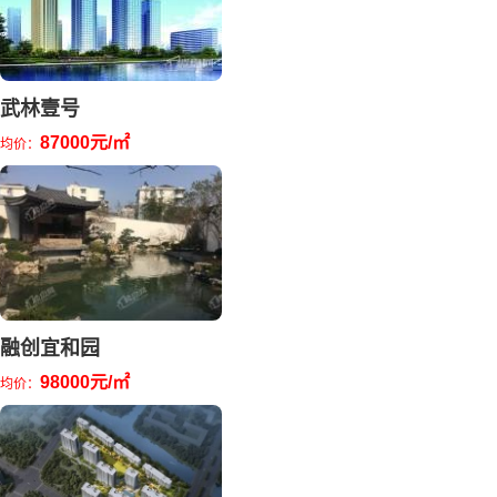
武林壹号
87000元/㎡
均价：
融创宜和园
98000元/㎡
均价：