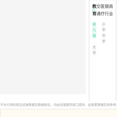
教
交
医
银
商
育
通
疗
行
业
幼
小
儿
学
园
中
学
大
学