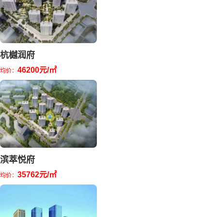
杭樾润府
46200元/㎡
均价：
滨萃悦府
35762元/㎡
均价：