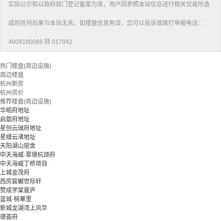
实际公示和以政府部门登记备案为准，用户因参照本站信息进行相关交易所造
成的任何后果与本站无关。如楼盘信息有误，您可以投诉或拨打举报电话：：
4008180066 转 017942
热门楼盘(周边设施)
周边楼盘
杭州新房
杭州房价
推荐楼盘(周边设施)
华昭府地址
启歆府地址
星创云珹府地址
星缦云渚地址
天阳湖山丽舍
中天海威·翠璟杭颂府
中天海威丁桥项目
上城金茂府
西房宸樾世际轩
赞成学棠曼庐
蓝城·桃華里
新城龙湖湾上风华
璟荟府