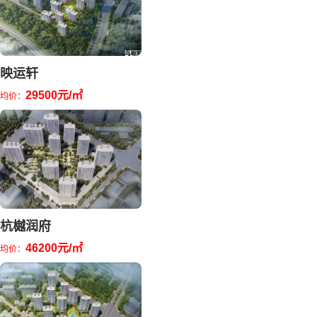
映运轩
29500元/㎡
均价：
杭樾润府
46200元/㎡
均价：