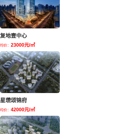
复地壹中心
23000元/㎡
均价：
星瓒颂锦府
42000元/㎡
均价：