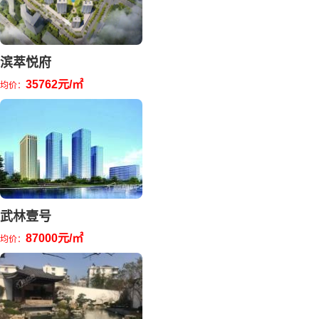
滨萃悦府
35762元/㎡
均价：
武林壹号
87000元/㎡
均价：