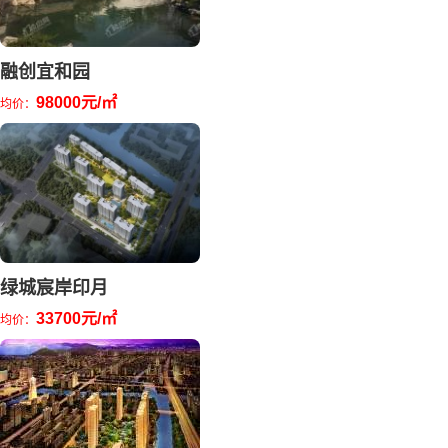
融创宜和园
98000元/㎡
均价：
绿城宸岸印月
33700元/㎡
均价：