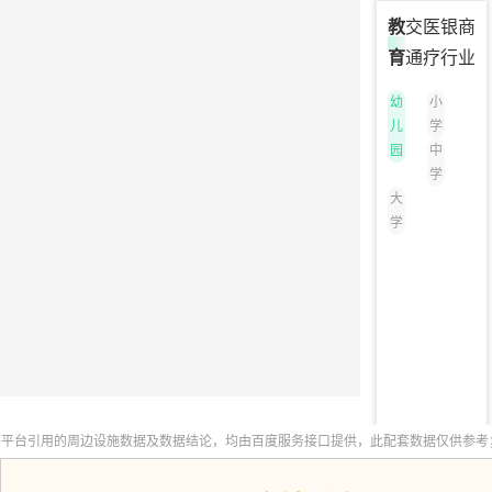
教
交
医
银
商
育
通
疗
行
业
幼
小
儿
学
园
中
学
大
学