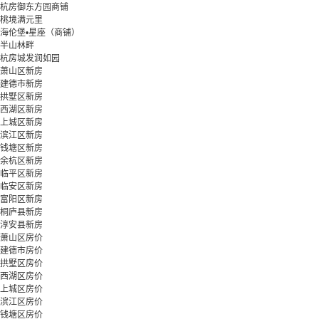
杭房御东方园商铺
桃境满元里
海伦堡•星座（商铺）
半山林畔
杭房城发润如园
萧山区新房
建德市新房
拱墅区新房
西湖区新房
上城区新房
滨江区新房
钱塘区新房
余杭区新房
临平区新房
临安区新房
富阳区新房
桐庐县新房
淳安县新房
萧山区房价
建德市房价
拱墅区房价
西湖区房价
上城区房价
滨江区房价
钱塘区房价