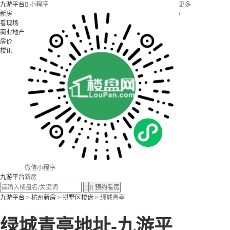
九游平台

小程序
更多
新房
/
看现场
商业地产
房价
楼讯
微信小程序
九游平台
新房


预约看房
九游平台
>
杭州新房
>
拱墅区楼盘
> 绿城青亭
绿城青亭地址-九游平