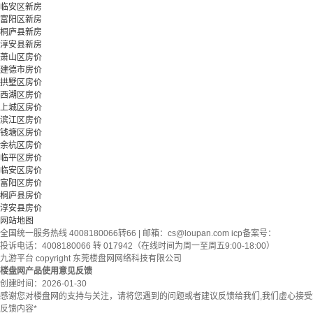
临安区新房
富阳区新房
桐庐县新房
淳安县新房
萧山区房价
建德市房价
拱墅区房价
西湖区房价
上城区房价
滨江区房价
钱塘区房价
余杭区房价
临平区房价
临安区房价
富阳区房价
桐庐县房价
淳安县房价
网站地图
全国统一服务热线 4008180066转66 | 邮箱：
cs@loupan.com
icp备案号：
投诉电话：4008180066 转 017942（在线时间为周一至周五9:00-18:00）
九游平台 copyright 东莞楼盘网网络科技有限公司
楼盘网产品使用意见反馈
创建时间：
2026-01-30
感谢您对楼盘网的支持与关注，请将您遇到的问题或者建议反馈给我们,我们虚心接
反馈内容
*