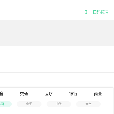

扫码拨号
育
交通
医疗
银行
商业
儿园
小学
中学
大学