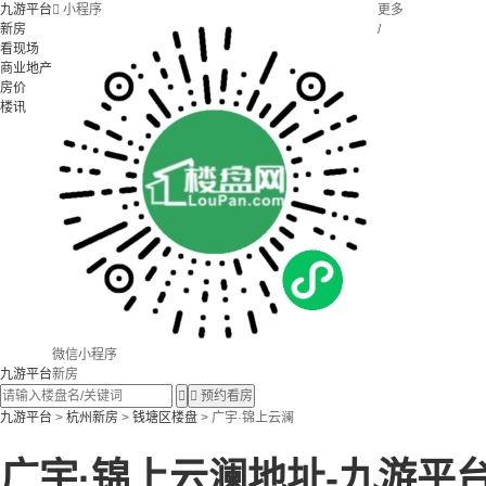
九游平台

小程序
更多
新房
/
看现场
商业地产
房价
楼讯
微信小程序
九游平台
新房


预约看房
九游平台
>
杭州新房
>
钱塘区楼盘
> 广宇·锦上云澜
广宇·锦上云澜地址-九游平