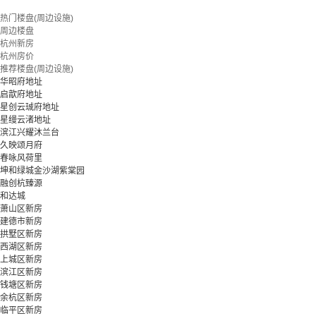
热门楼盘(周边设施)
周边楼盘
杭州新房
杭州房价
推荐楼盘(周边设施)
华昭府地址
启歆府地址
星创云珹府地址
星缦云渚地址
滨江兴耀沐兰台
久映颂月府
春咏风荷里
坤和绿城金沙湖紫棠园
融创杭臻源
和达城
萧山区新房
建德市新房
拱墅区新房
西湖区新房
上城区新房
滨江区新房
钱塘区新房
余杭区新房
临平区新房