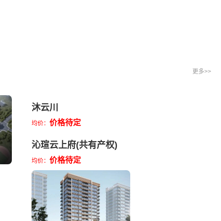
更多>>
沐云川
价格待定
均价：
沁瑄云上府(共有产权)
价格待定
均价：