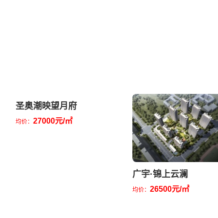
圣奥潮映望月府
27000元/㎡
均价：
广宇·锦上云澜
26500元/㎡
均价：