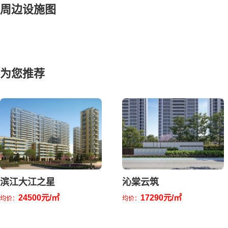
周边设施图
为您推荐
滨江大江之星
沁棠云筑
24500元/㎡
17290元/㎡
均价：
均价：