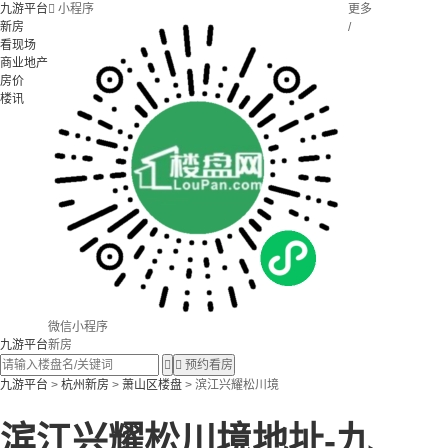
九游平台

小程序
更多
新房
/
看现场
商业地产
房价
楼讯
微信小程序
九游平台
新房


预约看房
九游平台
>
杭州新房
>
萧山区楼盘
> 滨江兴耀松川境
滨江兴耀松川境地址-九