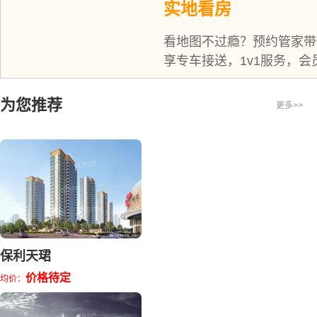
实地看房
看地图不过瘾？预约管家带
享专车接送，1v1服务，会
为您推荐
更多>>
保利天珺
价格待定
均价：