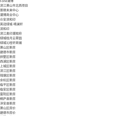
t-one潮博
滨江萧山市北西项目
景顺未来中心
潮博商业中心
众安滨和印
英冠绿城·晴澜轩
滨和印
滨江奥印潮观府
绿城桂月云翠园
绿城沁桂轩商铺
萧山区新房
建德市新房
拱墅区新房
西湖区新房
上城区新房
滨江区新房
钱塘区新房
余杭区新房
临平区新房
临安区新房
富阳区新房
桐庐县新房
淳安县新房
萧山区房价
建德市房价