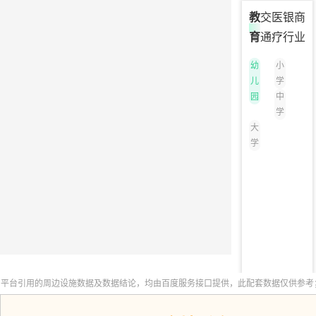
教
交
医
银
商
育
通
疗
行
业
幼
小
儿
学
园
中
学
大
学