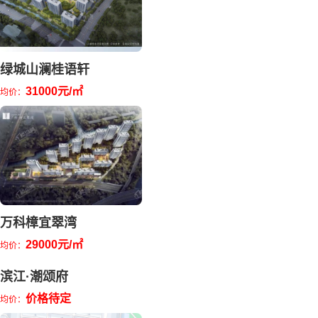
绿城山澜桂语轩
31000元/㎡
均价：
万科樟宜翠湾
29000元/㎡
均价：
滨江·潮颂府
价格待定
均价：