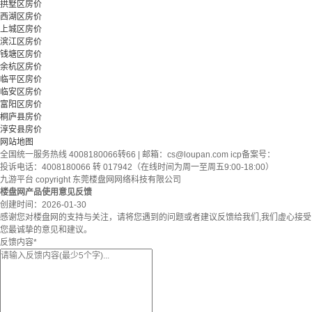
拱墅区房价
西湖区房价
上城区房价
滨江区房价
钱塘区房价
余杭区房价
临平区房价
临安区房价
富阳区房价
桐庐县房价
淳安县房价
网站地图
全国统一服务热线 4008180066转66 | 邮箱：
cs@loupan.com
icp备案号：
投诉电话：4008180066 转 017942（在线时间为周一至周五9:00-18:00）
九游平台 copyright 东莞楼盘网网络科技有限公司
楼盘网产品使用意见反馈
创建时间：
2026-01-30
感谢您对楼盘网的支持与关注，请将您遇到的问题或者建议反馈给我们,我们虚心接受
您最诚挚的意见和建议。
反馈内容
*