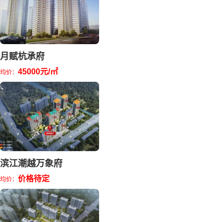
月赋杭承府
45000元/㎡
均价：
滨江潮越万象府
价格待定
均价：