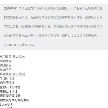
免责声明：
本站旨在为广大用户提供更多信息服务，不声明或保证所提供信息
的准确性和完整性。页面所载内容及数据仅供用户参考和借鉴，最终以开发商
实际公示和以政府部门登记备案为准，用户因参照本站信息进行相关交易所造
成的任何后果与本站无关。如楼盘信息有误，您可以投诉或拨打举报电话：：
4008180066 转 017942
热门楼盘(周边设施)
周边楼盘
杭州新房
杭州房价
推荐楼盘(周边设施)
华昭府地址
启歆府地址
星创云珹府地址
星缦云渚地址
滨江潮语臻境府
建发英冠世纪城南项目
t-one潮博