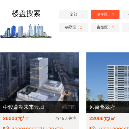
楼盘搜索
全部
临平区：
4
拱墅区：
1
富阳区：
4
中骏鼎湖未来云城
风荷叠翠府
[临平区]
26000元/㎡
22000元/㎡
7945人关注