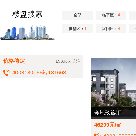
楼盘搜索
全部
临平区：
4
拱墅区：
1
富阳区：
4
价格待定
15398人关注
4008180066转181663
金地玖峯汇
46200元/㎡