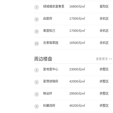
绿城雄凯富春里
16800元/㎡
富阳区
7
启歆府
17000元/㎡
余杭区
8
莱茵知己
17000元/㎡
余杭区
9
合景瑜翠园
16500元/㎡
余杭区
10
周边楼盘
查看更多 >>
复地壹中心
23000元/㎡
拱墅区
1
星瓒颂锦府
42000元/㎡
拱墅区
2
映运轩
29500元/㎡
拱墅区
3
杭樾润府
46200元/㎡
拱墅区
4