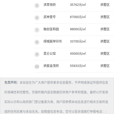
滨萃悦府
35762元/㎡
拱墅区
5
武林壹号
87000元/㎡
拱墅区
6
融创宜和园
98000元/㎡
拱墅区
7
绿城宸岸印月
33700元/㎡
拱墅区
8
昆仑公馆
45000元/㎡
拱墅区
9
拱宸金茂府
55933元/㎡
拱墅区
10
免责声明：
本站旨在为广大用户提供更多信息服务，不声明或保证所提供信息
的准确性和完整性。页面所载内容及数据仅供用户参考和借鉴，最终以开发商
实际公示和以政府部门登记备案为准，用户因参照本站信息进行相关交易所造
成的任何后果与本站无关。如楼盘信息有误，您可以投诉或拨打举报电话：：