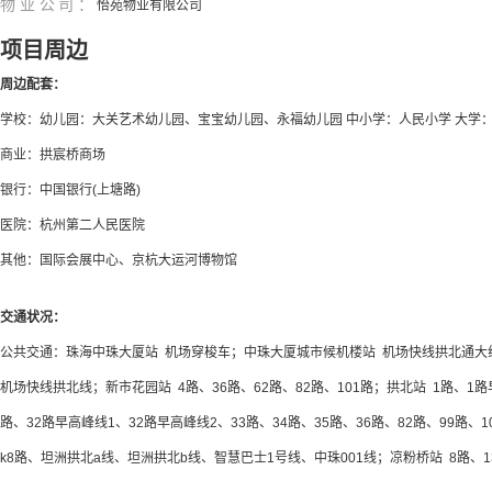
物业公司：
怡苑物业有限公司
项目周边
周边配套：
学校：幼儿园：大关艺术幼儿园、宝宝幼儿园、永福幼儿园 中小学：人民小学 大学
商业：拱宸桥商场
银行：中国银行(上塘路)
医院：杭州第二人民医院
其他：国际会展中心、京杭大运河博物馆
交通状况：
公共交通：珠海中珠大厦站 机场穿梭车；中珠大厦城市候机楼站 机场快线拱北通大
机场快线拱北线；新市花园站 4路、36路、62路、82路、101路；拱北站 1路、1路早
路、32路早高峰线1、32路早高峰线2、33路、34路、35路、36路、82路、99路、10
k8路、坦洲拱北a线、坦洲拱北b线、智慧巴士1号线、中珠001线；凉粉桥站 8路、13