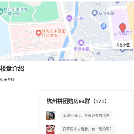
拱北小区
楼盘介绍
暂无资料
杭州拼团购房94群（171）
拱北小区到底好不好?
听说还可以，最近好像有优惠
打算周末去看看，有一起的吗？