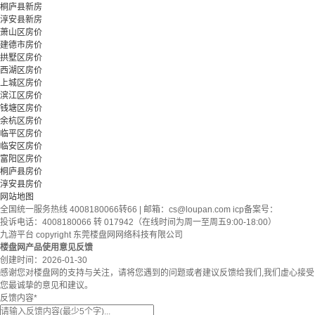
桐庐县新房
淳安县新房
萧山区房价
建德市房价
拱墅区房价
西湖区房价
上城区房价
滨江区房价
钱塘区房价
余杭区房价
临平区房价
临安区房价
富阳区房价
桐庐县房价
淳安县房价
网站地图
全国统一服务热线 4008180066转66 | 邮箱：
cs@loupan.com
icp备案号：
投诉电话：4008180066 转 017942（在线时间为周一至周五9:00-18:00）
九游平台 copyright 东莞楼盘网网络科技有限公司
楼盘网产品使用意见反馈
创建时间：
2026-01-30
感谢您对楼盘网的支持与关注，请将您遇到的问题或者建议反馈给我们,我们虚心接受
您最诚挚的意见和建议。
反馈内容
*