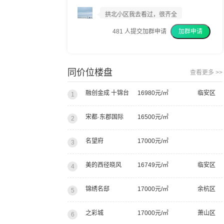
拱北小区我去看过，很齐全
481
人提交加群申请
加群申请
我上周已经交了意向金
我建议你们都去看看
同价位楼盘
查看更多 >>
融创金成 十锦台
16980元/㎡
临安区
1
宋都·东郡国际
16500元/㎡
2
名望府
17000元/㎡
3
美的西径晓风
16749元/㎡
临安区
4
锦绣名邸
17000元/㎡
余杭区
5
之彩城
17000元/㎡
萧山区
6