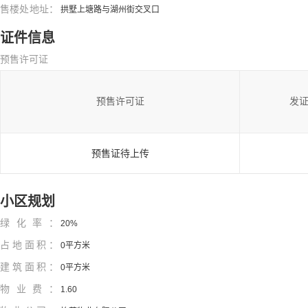
售楼处地址：
拱墅上塘路与湖州街交叉口
证件信息
预售许可证
预售许可证
发
预售证待上传
小区规划
绿化率：
20%
占地面积：
0平方米
建筑面积：
0平方米
物业费：
1.60