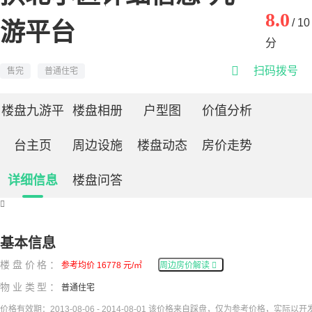
8.0
/ 10
游平台
分

扫码拨号
售完
普通住宅
楼盘九游平
楼盘相册
户型图
价值分析
台主页
周边设施
楼盘动态
房价走势
详细信息
楼盘问答

基本信息
楼盘价格：
参考均价 16778 元/㎡
周边房价解读

物业类型：
普通住宅
价格有效期：2013-08-06 - 2014-08-01 该价格来自踩盘，仅为参考价格，实际以