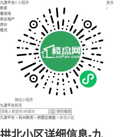
九游平台

小程序
更多
新房
/
看现场
商业地产
房价
楼讯
微信小程序
九游平台
新房


预约看房
九游平台
>
杭州新房
>
拱墅区楼盘
> 拱北小区
拱北小区详细信息-九