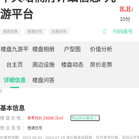
8.8
/
游平台
10分

扫码拨号
期房在售
普通住宅
改善好房
楼盘九游平
楼盘相册
户型图
价值分析
台主页
周边设施
楼盘动态
房价走势
详细信息
楼盘问答

基本信息
楼盘价格：
参考均价 25000 元/㎡
周边房价解读

物业类型：
普通住宅
价格有效期：2023-08-04 - 2024-07-29 该价格来自踩盘，仅为参考价格，实际以