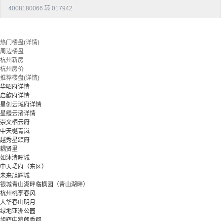
4008180066 转 017942
热门楼盘(详情)
周边楼盘
杭州新房
杭州房价
推荐楼盘(详情)
华昭府详情
启歆府详情
星创云珹府详情
星缦云渚详情
崇文栖云府
中天樾青岚
越秀星颂府
耦贤里
如沐清晖城
中天珺府（东区）
未来旭辉城
银城青山湖畔临枫园（青山湖畔）
杭州桃李春风
大华春山明月
绿地亚洲公园
旭辉中粮朗香郡