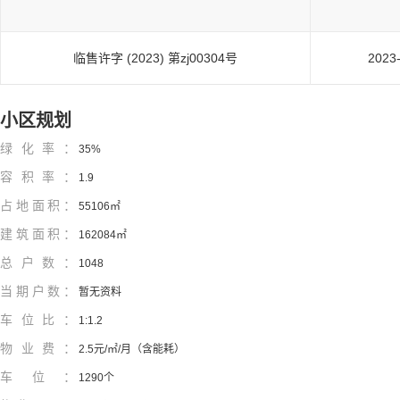
临售许字 (2023) 第zj00304号
2023
小区规划
绿化率：
35%
容积率：
1.9
占地面积：
55106㎡
建筑面积：
162084㎡
总户数：
1048
当期户数：
暂无资料
车位比：
1:1.2
物业费：
2.5元/㎡/月（含能耗）
车位：
1290个