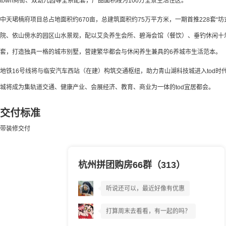
town商街、双幼儿园等全系配套，产品面积段为100方全景生活住区。
中天珺楠府项目总占地面积约670亩，总建筑面积约75万平方米，一期首推228套“
院、依山傍水的园区山水景观，配以艾灸养生会所、碧海会馆（餐饮）、垂钓休闲十
套，打造独具一格的城市别墅，营建繁华都会与休闲养生兼具的6养城市生活范本。
地铁16号线将与临安汽车西站（在建）构筑交通枢纽，助力青山湖科技城进入tod时代
城将成为集轨道交通、健康产业、会展经济、教育、商业为一体的tod宜居都会。
交付标准
带装修交付
杭州拼团购房66群（313）
中天珺楠府到底好不好?
听说还可以，最近好像有优惠
打算周末去看看，有一起的吗？