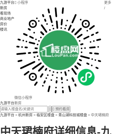
九游平台

小程序
更多
新房
/
看现场
商业地产
房价
楼讯
微信小程序
九游平台
新房


预约看房
九游平台
>
杭州新房
>
临安区楼盘
>
青山湖科技城楼盘
> 中天珺楠府
中天珺楠府详细信息-九