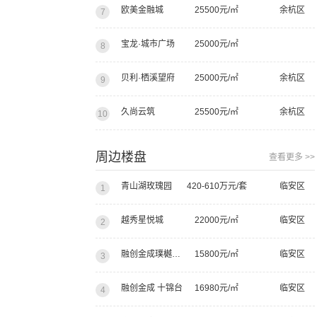
欧美金融城
25500元/㎡
余杭区
7
宝龙·城市广场
25000元/㎡
8
贝利·栖溪望府
25000元/㎡
余杭区
9
久尚云筑
25500元/㎡
余杭区
10
周边楼盘
查看更多 >>
青山湖玫瑰园
420-610万元/套
临安区
1
越秀星悦城
22000元/㎡
临安区
2
融创金成璞樾大观
15800元/㎡
临安区
3
融创金成 十锦台
16980元/㎡
临安区
4