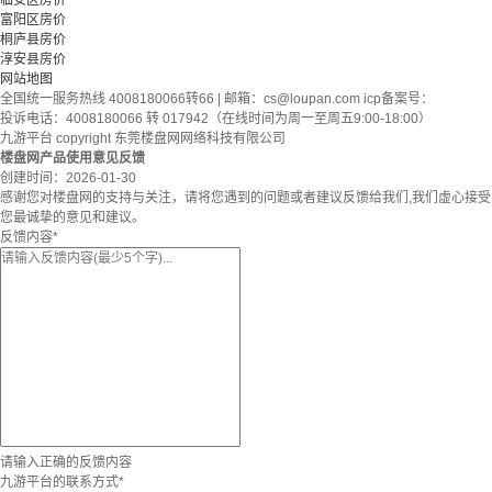
临安区房价
富阳区房价
桐庐县房价
淳安县房价
网站地图
全国统一服务热线 4008180066转66 | 邮箱：
cs@loupan.com
icp备案号：
投诉电话：4008180066 转 017942（在线时间为周一至周五9:00-18:00）
九游平台 copyright 东莞楼盘网网络科技有限公司
楼盘网产品使用意见反馈
创建时间：
2026-01-30
感谢您对楼盘网的支持与关注，请将您遇到的问题或者建议反馈给我们,我们虚心接受
您最诚挚的意见和建议。
反馈内容
*
请输入正确的反馈内容
九游平台的联系方式
*