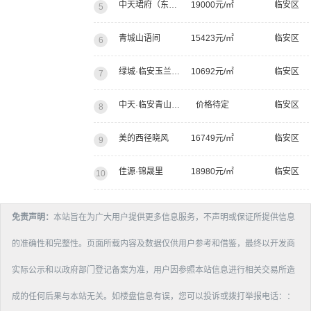
中天珺府（东区）
19000元/㎡
临安区
5
青城山语间
15423元/㎡
临安区
6
绿城·临安玉兰花园
10692元/㎡
临安区
7
中天·临安青山湖项目别墅
价格待定
临安区
8
美的西径晓风
16749元/㎡
临安区
9
佳源·锦晟里
18980元/㎡
临安区
10
免责声明：
本站旨在为广大用户提供更多信息服务，不声明或保证所提供信息
的准确性和完整性。页面所载内容及数据仅供用户参考和借鉴，最终以开发商
实际公示和以政府部门登记备案为准，用户因参照本站信息进行相关交易所造
成的任何后果与本站无关。如楼盘信息有误，您可以投诉或拨打举报电话：：