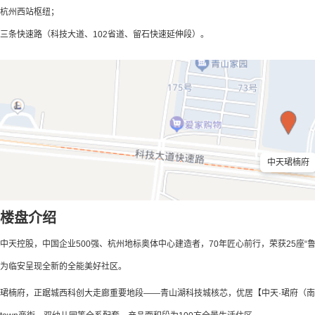
杭州西站枢纽；
三条快速路（科技大道、102省道、留石快速延伸段）。
中天珺楠府
楼盘介绍
中天控股，中国企业500强、杭州地标奥体中心建造者，70年匠心前行，荣获25座“
为临安呈现全新的全能美好社区。
珺楠府，正踞城西科创大走廊重要地段——青山湖科技城核芯，优居【中天·珺府（南区