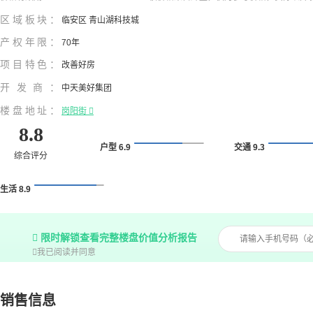
区域板块：
临安区 青山湖科技城
产权年限：
70年
项目特色：
改善好房
开发商：
中天美好集团
楼盘地址：
岗阳街

8.8
户型 6.9
交通 9.3
综合评分
生活 8.9

限时解锁查看完整楼盘价值分析报告

我已阅读并同意
销售信息