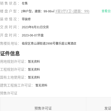
销售状态：
在售
楼盘户型：
3室2厅2卫 (建面：99)
查看全
2种户型，建面：99-99㎡
装修情况：
带装修
交房时间：
2023年8月31日交房
开盘时间：
2023-06-07开盘
售楼处地址：
临安区青山湖街道2998号馨乐庭公寓酒店
证件信息
用地规划许可证：
暂无资料
工程规划许可证：
暂无资料
国有土地使用证：
暂无资料
建筑工程施工许可证：
暂无资料
预售许可证
预售许可证
发