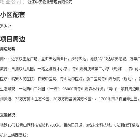
物业公司：
浙江中天物业管理有限公司
小区配套
游泳池
项目周边
周边配套：
商业：近享双宝龙广场、星汇天地商业体，步行即达；地铁3站即达临安老城，万华广
教育：自拥双幼儿园，一路之隔育才小学 、青山湖科技城第三小学（规划）、青山小
医疗：临安人民医院、临安中医院、青山湖中医院，浙二医院青山湖分院（规划）。
生态景观：一湖两山三公园（“一湖”：96000亩青山湖森林绿肺；“两山”：项目周边
湖步道、72万方狮山生态公园、20万方南苕溪滨河公园）、1700余亩八百里养生园
交通状况：
地铁16号线青山湖科技城站约700米，目前已开通，3站未来科技城，6站到绿汀路站
杭州二绕西复线；