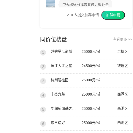
中天珺楠府我去看过，很齐全
210
人提交加群申请
加群申请
我上周已经交了意向金
我建议你们都去看看
同价位楼盘
查看更多 >>
越秀星汇尚城
25000元/㎡
余杭区
1
滨江大江之星
24500元/㎡
钱塘区
2
杭州碧桂园
25000元/㎡
3
丰盛九玺
25000元/㎡
西湖区
4
华润新鸿基之江九里
25000元/㎡
西湖区
5
东日晴好
25000元/㎡
西湖区
6