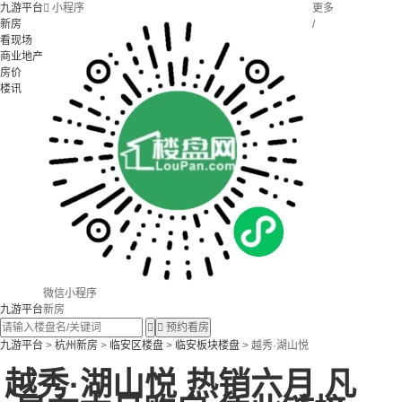
九游平台

小程序
更多
新房
/
看现场
商业地产
房价
楼讯
微信小程序
九游平台
新房


预约看房
九游平台
>
杭州新房
>
临安区楼盘
>
临安板块楼盘
> 越秀·湖山悦
越秀·湖山悦 热销六月 凡