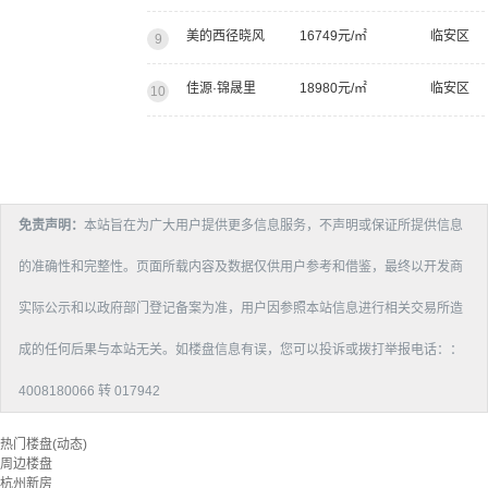
美的西径晓风
16749元/㎡
临安区
9
佳源·锦晟里
18980元/㎡
临安区
10
免责声明：
本站旨在为广大用户提供更多信息服务，不声明或保证所提供信息
的准确性和完整性。页面所载内容及数据仅供用户参考和借鉴，最终以开发商
实际公示和以政府部门登记备案为准，用户因参照本站信息进行相关交易所造
成的任何后果与本站无关。如楼盘信息有误，您可以投诉或拨打举报电话：：
4008180066 转 017942
热门楼盘(动态)
周边楼盘
杭州新房