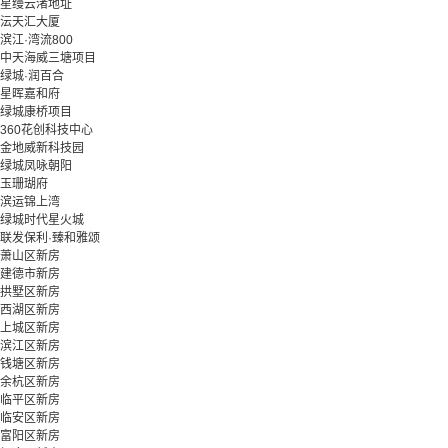
星缦云渚地址
沄天汇大厦
滨江·湾流800
中天海威三塘项目
绿城·润百合
星晖嘉和府
绿城康桥项目
360花创科技中心
金地威新科技园
绿城凤咏朝阳
玉珊瑚府
滨运锦上湾
绿城时代星火城
联发保利·臻和雅颂
萧山区新房
建德市新房
拱墅区新房
西湖区新房
上城区新房
滨江区新房
钱塘区新房
余杭区新房
临平区新房
临安区新房
富阳区新房