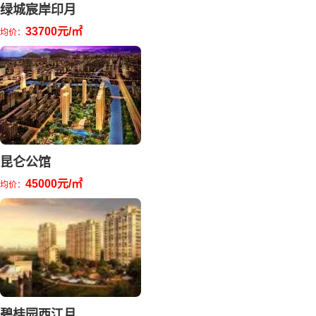
绿城宸岸印月
33700元/㎡
均价：
昆仑公馆
45000元/㎡
均价：
碧桂园西江月