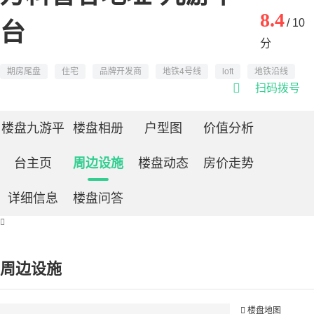
8.4
/ 10
台
分
期房尾盘
住宅
品牌开发商
地铁4号线
loft
地铁沿线

扫码拨号
楼盘九游平
楼盘相册
户型图
价值分析
台主页
周边设施
楼盘动态
房价走势
详细信息
楼盘问答

周边设施

楼盘地图