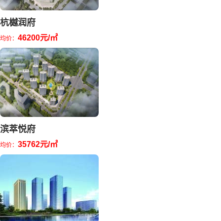
杭樾润府
46200元/㎡
均价：
滨萃悦府
35762元/㎡
均价：