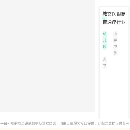
教
交
医
银
商
育
通
疗
行
业
幼
小
儿
学
园
中
学
大
学