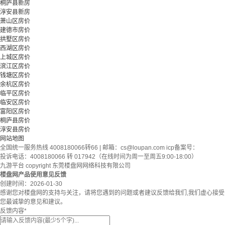
桐庐县新房
淳安县新房
萧山区房价
建德市房价
拱墅区房价
西湖区房价
上城区房价
滨江区房价
钱塘区房价
余杭区房价
临平区房价
临安区房价
富阳区房价
桐庐县房价
淳安县房价
网站地图
全国统一服务热线 4008180066转66 | 邮箱：
cs@loupan.com
icp备案号：
投诉电话：4008180066 转 017942（在线时间为周一至周五9:00-18:00）
九游平台 copyright 东莞楼盘网网络科技有限公司
楼盘网产品使用意见反馈
创建时间：
2026-01-30
感谢您对楼盘网的支持与关注，请将您遇到的问题或者建议反馈给我们,我们虚心接受
您最诚挚的意见和建议。
反馈内容
*