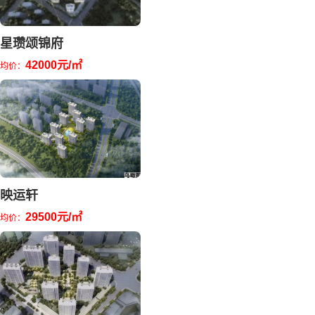
星瓒颂锦府
42000元/㎡
均价：
映运轩
29500元/㎡
均价：