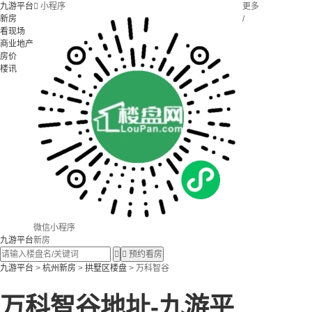
九游平台

小程序
更多
新房
/
看现场
商业地产
房价
楼讯
微信小程序
九游平台
新房


预约看房
九游平台
>
杭州新房
>
拱墅区楼盘
> 万科智谷
万科智谷地址-九游平