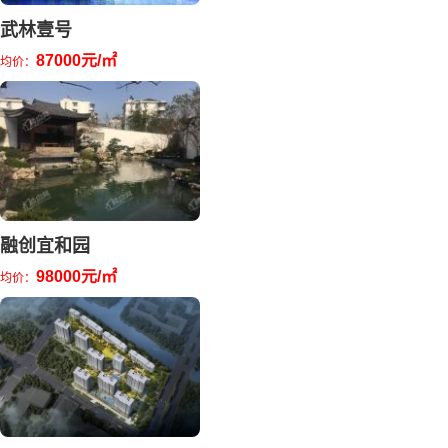
武林壹号
87000元/㎡
均价：
融创宜和园
98000元/㎡
均价：