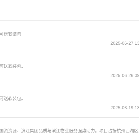
可送软装包
2025-06-27 13
可送软装包。
2025-06-26 09
可送软装包。
2025-06-19 13
国资资源、滨江集团品质与滨江物业服务强势助力。项目占据杭州西湖区