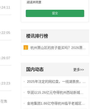
阅读并同意
:24:11
:22:05
楼讯排行榜
1
杭州萧山区的房子能买吗？2026萧山区房产推荐
:26:07
国内动态
更多>>
2025年注定的网红盘，一线湖景房，中建--玉湖之心
:23:23
华润以15.26亿元夺得杭州西站新城单元地块 溢价25.48%
，在售
金地集团1.86亿夺得杭州临平老城区地块 溢价率31.01%