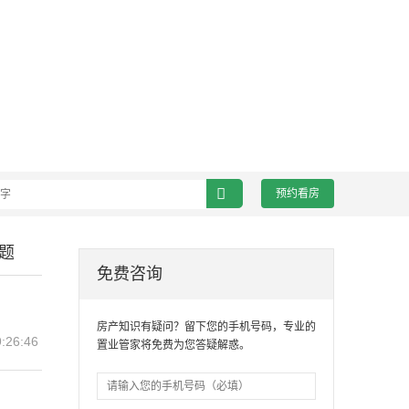
预约看房
题
免费咨询
房产知识有疑问？留下您的手机号码，专业的
:26:46
置业管家将免费为您答疑解惑。