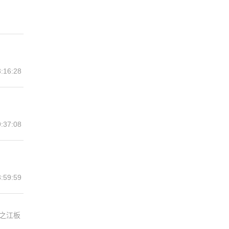
:16:28
:37:08
:59:59
之江板