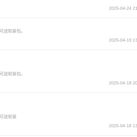
2025-04-24 21
可送软装包。
2025-04-19 13
可送软装包。
2025-04-18 20
可送软装
2025-04-18 13