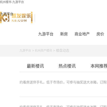
杭州楼市-九游平台
九游平台
九游平台
新房
商业地产
房价
>
> 楼盘动态
九游平台
杭州房产楼讯
最新楼讯
热点楼讯
本网推
约看房送伴手礼，低于市场价，可参与抽奖送大冰箱，订购