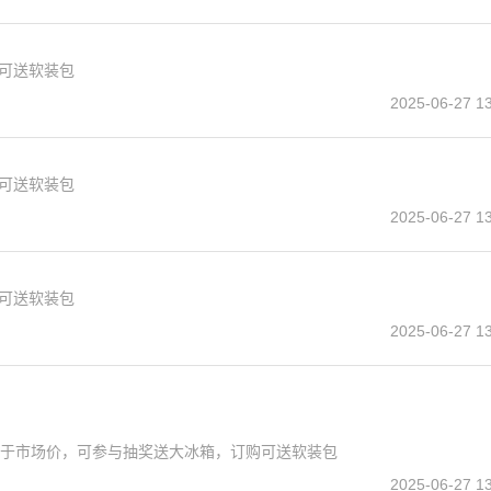
可送软装包
2025-06-27 13
可送软装包
2025-06-27 13
可送软装包
2025-06-27 13
于市场价，可参与抽奖送大冰箱，订购可送软装包
2025-06-27 13