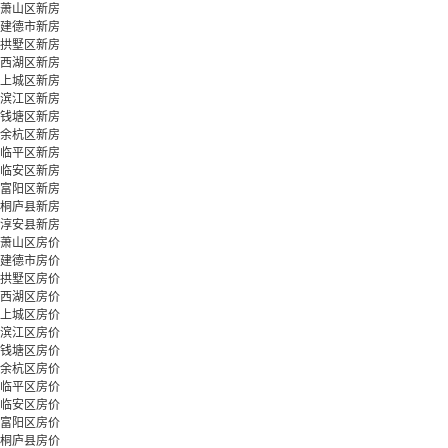
萧山区新房
建德市新房
拱墅区新房
西湖区新房
上城区新房
滨江区新房
钱塘区新房
余杭区新房
临平区新房
临安区新房
富阳区新房
桐庐县新房
淳安县新房
萧山区房价
建德市房价
拱墅区房价
西湖区房价
上城区房价
滨江区房价
钱塘区房价
余杭区房价
临平区房价
临安区房价
富阳区房价
桐庐县房价