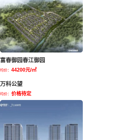
富春御园春江御园
44200元/㎡
均价：
万科公望
价格待定
均价：