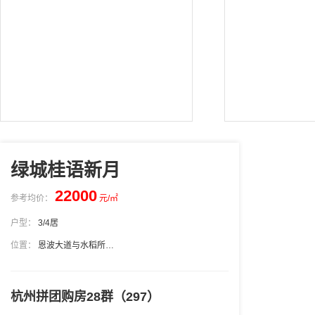
绿城桂语新月
22000
参考均价：
元/㎡
户型：
3/4居
位置：
恩波大道与水稻所路叉口 （近邻富春新天地）
杭州拼团购房28群（297）
绿城桂语新月到底好不好?