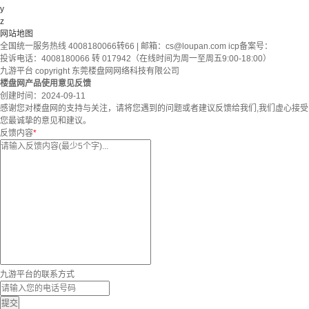
y
z
网站地图
全国统一服务热线 4008180066转66 | 邮箱：
cs@loupan.com
icp备案号：
投诉电话：4008180066 转 017942（在线时间为周一至周五9:00-18:00）
九游平台 copyright 东莞楼盘网网络科技有限公司
楼盘网产品使用意见反馈
创建时间：
2024-09-11
感谢您对楼盘网的支持与关注，请将您遇到的问题或者建议反馈给我们,我们虚心接受
您最诚挚的意见和建议。
反馈内容
*
九游平台的联系方式
提交