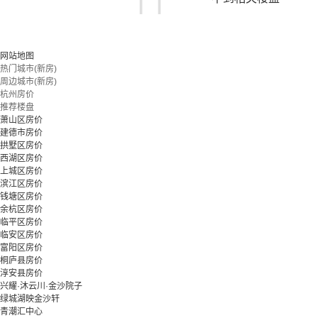
您可以尝试扩大搜索范围，或更改搜索关键词
网站地图
热门城市(新房)
周边城市(新房)
立即预约
杭州房价
推荐楼盘
萧山区房价
建德市房价
拱墅区房价
西湖区房价
上城区房价
滨江区房价
钱塘区房价
余杭区房价
临平区房价
临安区房价
富阳区房价
桐庐县房价
淳安县房价
兴耀·沐云川·金沙院子
绿城湖映金沙轩
青潮汇中心