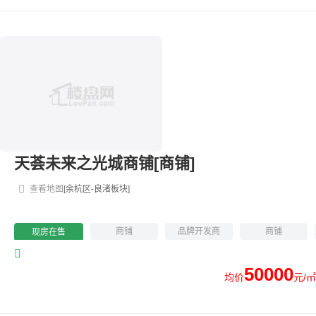
天荟未来之光城商铺[商铺]
查看地图
[余杭区-良渚板块]
商铺
品牌开发商
商铺
现房在售
50000
均价
元/㎡