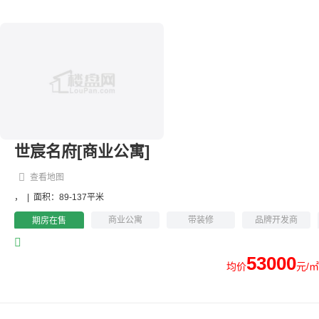
世宸名府[商业公寓]
查看地图
，
|
面积：89-137平米
商业公寓
带装修
品牌开发商
期房在售
商铺 酒店公寓
装修
商铺
小户型
53000
均价
元/㎡