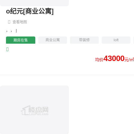
o纪元[商业公寓]
查看地图
， ，
|
商业公寓
带装修
loft
期房在售
小户型
地铁沿线
43000
均价
元/㎡