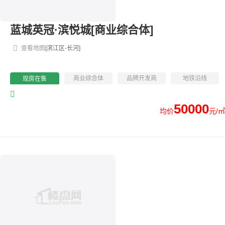
蓝城英冠·滨悦城[商业综合体]
查看地图
[滨江区-长河]
商业综合体
品牌开发商
地铁沿线
现房在售
50000
均价
元/㎡