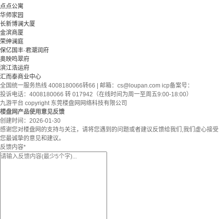
点点公寓
华师家园
长新博澜大厦
金滨商厦
荣绅澜庭
保亿国丰·君潮润府
奥映鸣翠府
滨江浩运府
汇而泰商业中心
全国统一服务热线 4008180066转66 | 邮箱：
cs@loupan.com
icp备案号：
投诉电话：4008180066 转 017942（在线时间为周一至周五9:00-18:00）
九游平台 copyright 东莞楼盘网网络科技有限公司
楼盘网产品使用意见反馈
创建时间：
2026-01-30
感谢您对楼盘网的支持与关注，请将您遇到的问题或者建议反馈给我们,我们虚心接受
您最诚挚的意见和建议。
反馈内容
*