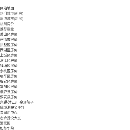
网站地图
热门城市(新房)
周边城市(新房)
立即预约
杭州房价
推荐楼盘
萧山区房价
建德市房价
拱墅区房价
西湖区房价
上城区房价
滨江区房价
钱塘区房价
余杭区房价
临平区房价
临安区房价
富阳区房价
桐庐县房价
淳安县房价
兴耀·沐云川·金沙院子
绿城湖映金沙轩
青潮汇中心
志合鑫悦大厦
汤联阁
如玺华院