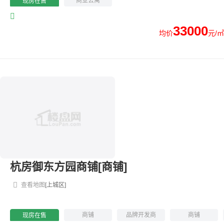
商业公寓
现房在售
33000
均价
元/㎡
杭房御东方园商铺[商铺]
查看地图
[上城区]
商铺
品牌开发商
商铺
现房在售