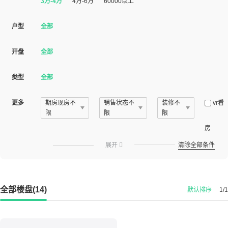
3万-4万
4万-6万
60000以上
户型
全部
开盘
全部
类型
全部
更多
期房现房不
销售状态不
装修不
vr看
限
限
限
房
展开

清除全部条件
全部楼盘(14)
默认排序
1/1