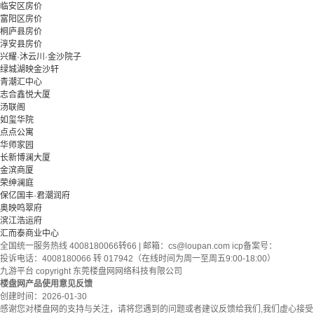
临安区房价
富阳区房价
桐庐县房价
淳安县房价
兴耀·沐云川·金沙院子
绿城湖映金沙轩
青潮汇中心
志合鑫悦大厦
汤联阁
如玺华院
点点公寓
华师家园
长新博澜大厦
金滨商厦
荣绅澜庭
保亿国丰·君潮润府
奥映鸣翠府
滨江浩运府
汇而泰商业中心
全国统一服务热线 4008180066转66 | 邮箱：
cs@loupan.com
icp备案号：
投诉电话：4008180066 转 017942（在线时间为周一至周五9:00-18:00）
九游平台 copyright 东莞楼盘网网络科技有限公司
楼盘网产品使用意见反馈
创建时间：
2026-01-30
感谢您对楼盘网的支持与关注，请将您遇到的问题或者建议反馈给我们,我们虚心接受