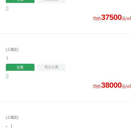
37500
均价
元/㎡
[上城区]
|
商业公寓
在售
38000
均价
元/㎡
[上城区]
，
|