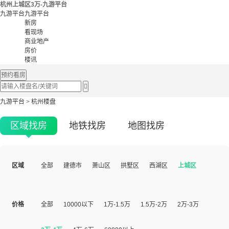
杭州上城区3万-九游平台
九游平台
九游平台
新房
看现场
商业地产
房价
楼讯
预约看房

九游平台
>
杭州楼盘
区域找房
地铁找房
地图找房
区域
全部
建德市
萧山区
拱墅区
西湖区
上城区
价格
全部
10000以下
1万-1.5万
1.5万-2万
2万-3万