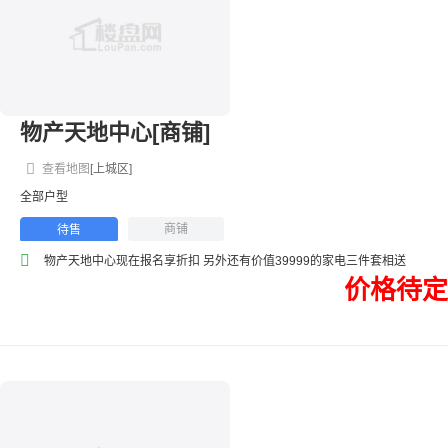
物产天地中心[商铺]
查看地图
[上城区]
全部户型
商铺
待售
物产天地中心现在报名享折扣 另外还有价值39999的家电三件套相送
价格待定