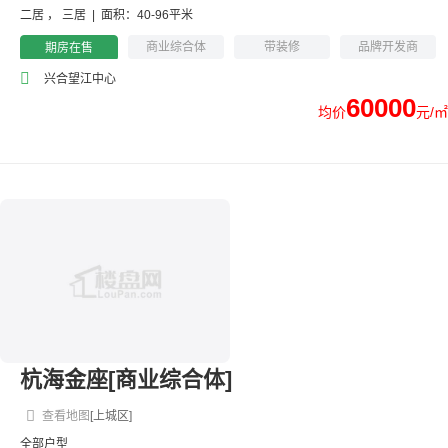
二居
，
三居
|
面积：40-96平米
商业综合体
带装修
品牌开发商
期房在售
兴合望江中心
60000
均价
元/㎡
杭海金座[商业综合体]
查看地图
[上城区]
全部户型