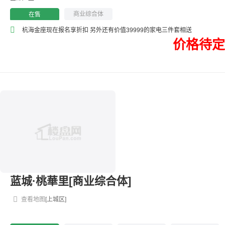
商业综合体
在售
杭海金座现在报名享折扣 另外还有价值39999的家电三件套相送
价格待定
蓝城·桃華里[商业综合体]
查看地图
[上城区]