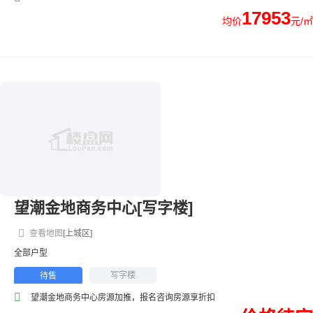
17953
均价
元/㎡
望潮金地商务中心[写字楼]
查看地图
[上城区]
全部户型
写字楼
待售
望潮金地商务中心房源加推，报名咨询房源享折扣