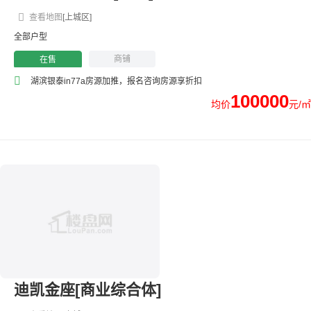
查看地图
[上城区]
全部户型
商铺
在售
湖滨银泰in77a房源加推，报名咨询房源享折扣
100000
均价
元/㎡
迪凯金座[商业综合体]