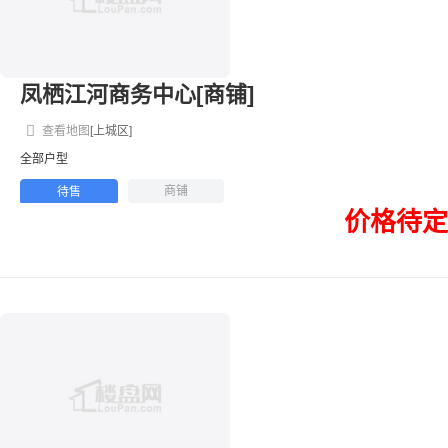
凤栖江河商务中心[商铺]
查看地图
[上城区]
全部户型
商铺
待售
价格待定