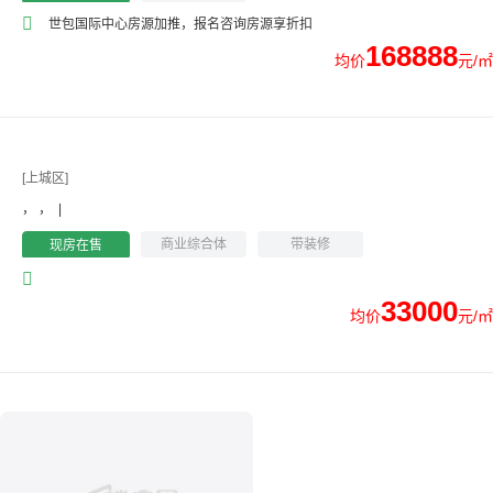
世包国际中心房源加推，报名咨询房源享折扣
168888
均价
元/㎡
[上城区]
， ，
|
商业综合体
带装修
现房在售
33000
均价
元/㎡