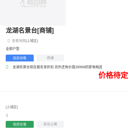
龙湖名景台[商铺]
查看地图
[上城区]
全部户型
商铺
现房待售
龙湖名景台现在报名享折扣 另外还有价值39999的家电相送
价格待定
[上城区]
|
商业公寓
现房在售