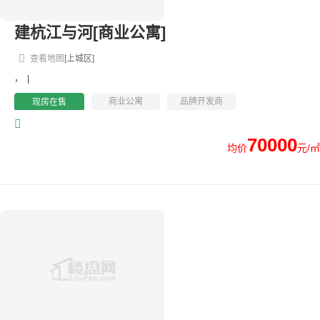
建杭江与河[商业公寓]
查看地图
[上城区]
，
|
商业公寓
品牌开发商
现房在售
70000
均价
元/㎡