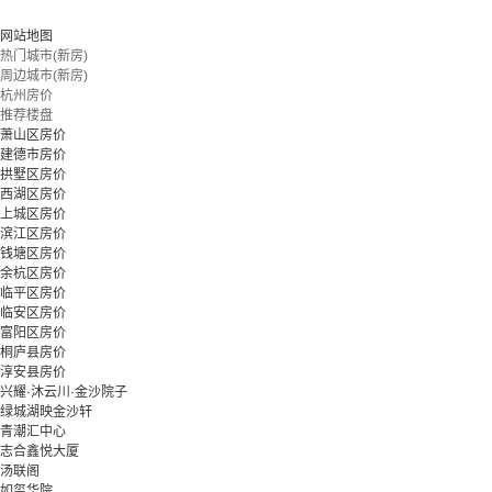
网站地图
热门城市(新房)
周边城市(新房)
杭州房价
推荐楼盘
萧山区房价
建德市房价
拱墅区房价
西湖区房价
上城区房价
滨江区房价
钱塘区房价
余杭区房价
临平区房价
临安区房价
富阳区房价
桐庐县房价
淳安县房价
兴耀·沐云川·金沙院子
绿城湖映金沙轩
青潮汇中心
志合鑫悦大厦
汤联阁
如玺华院