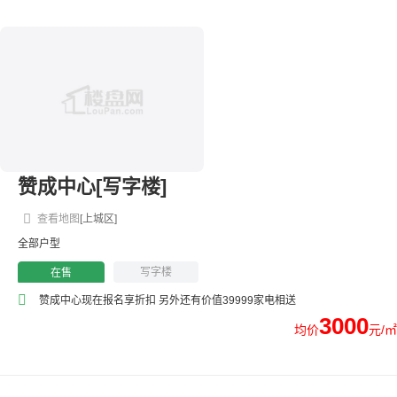
赞成中心[写字楼]
查看地图
[上城区]
全部户型
写字楼
在售
赞成中心现在报名享折扣 另外还有价值39999家电相送
3000
均价
元/㎡