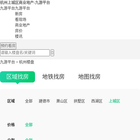
杭州上城区商业地产-九游平台
九游平台
九游平台
新房
看现场
商业地产
房价
楼讯
预约看房

九游平台
>
杭州楼盘
区域找房
地铁找房
地图找房
区域
全部
建德市
萧山区
拱墅区
西湖区
上城区
价格
全部