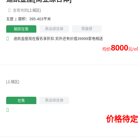
查看地图
[上城区]
五居
|
面积：395-403平米
商业综合体
带装修
期房在售
迪凯金座现在报名享折扣 另外还有价值39999家电相送
8000
均价
元/㎡
[上城区]
商业综合体
在售
价格待定