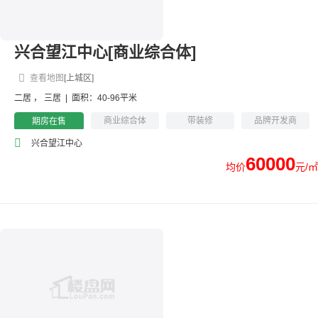
兴合望江中心[商业综合体]
查看地图
[上城区]
二居
，
三居
|
面积：40-96平米
商业综合体
带装修
品牌开发商
期房在售
兴合望江中心
60000
均价
元/㎡