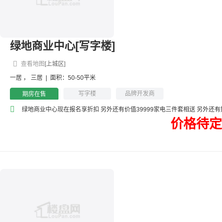
绿地商业中心[写字楼]
查看地图
[上城区]
一居
，
三居
|
面积：50-50平米
写字楼
品牌开发商
期房在售
绿地商业中心现在报名享折扣 另外还有价值39999家电三件套相送 另外还
价格待定