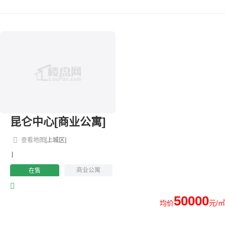
昆仑中心[商业公寓]
查看地图
[上城区]
|
商业公寓
在售
50000
均价
元/㎡