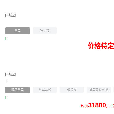
[上城区]
写字楼
售完
价格待定
[上城区]
|
商业公寓
带装修
酒店式公寓 商
现房售完
铺
小户型
31800
均价
元/㎡