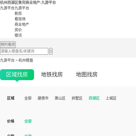
杭州西湖区售完商业地产-九游平台
九游平台
九游平台
新房
看现场
商业地产
房价
楼讯
预约看房

九游平台
>
杭州楼盘
区域找房
地铁找房
地图找房
区域
全部
建德市
萧山区
拱墅区
西湖区
上城区
价格
全部